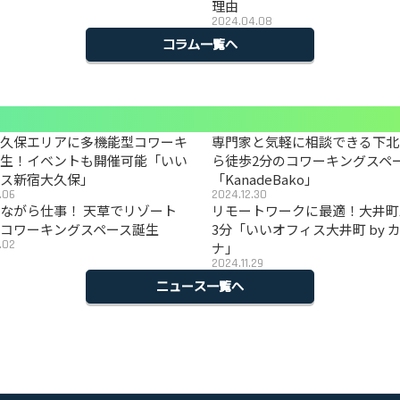
理由
2024.04.08
コラム一覧へ
大久保エリアに多機能型コワーキ
専門家と気軽に相談できる下北
誕生！イベントも開催可能「いい
ら徒歩2分のコワーキングスペ
ィス新宿大久保」
「KanadeBako」
.06
2024.12.30
ながら仕事！ 天草でリゾート
リモートワークに最適！大井町
コワーキングスペース誕生
3分「いいオフィス大井町 by 
.02
ナ」
2024.11.29
ニュース一覧へ