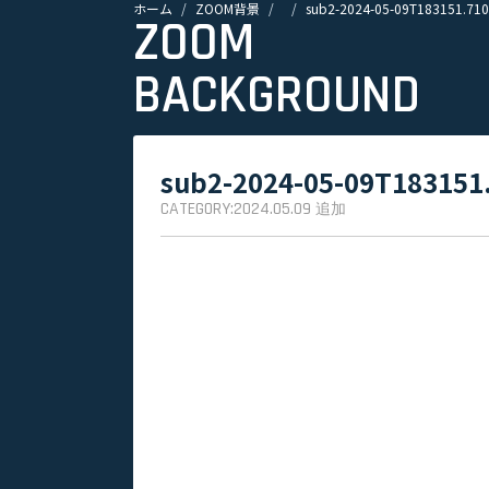
ホーム
ZOOM背景
sub2-2024-05-09T183151.710
ZOOM
BACKGROUND
sub2-2024-05-09T183151
CATEGORY:
2024.05.09
追加