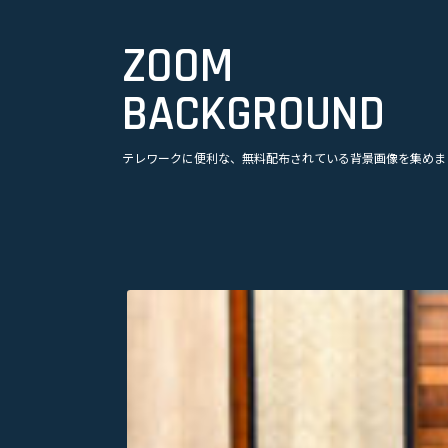
ZOOM
BACKGROUND
美容
テレワークに便利な、無料配布されている背景画像を集めま
観光
企業
漫画
スポーツ
音楽
オフィス・事務所
ビル・建物
アニメ
テレビドラマ
ゲーム
乗り物