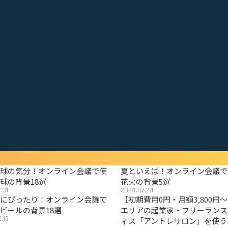
野球の気分！オンライン会議で使
夏といえば！オンライン会議で
球の背景18選
花火の背景5選
.31
2024.07.24
夏にぴったり！オンライン会議で
【初期費用0円・月額3,800円
ビールの背景18選
エリアの起業家・フリーランス
.13
ィス「アントレサロン」を使う