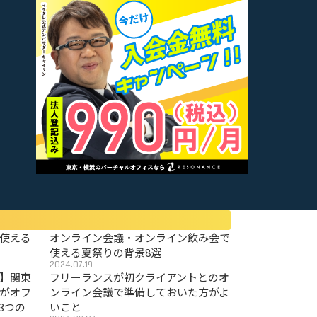
使える
オンライン会議・オンライン飲み会で
使える夏祭りの背景8選
2024.07.19
〜】関東
フリーランスが初クライアントとのオ
がオフ
ンライン会議で準備しておいた方がよ
3つの
いこと