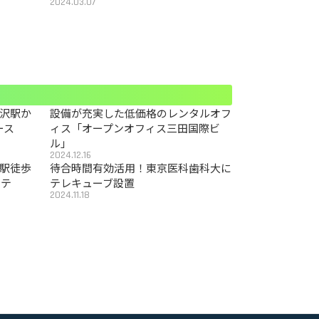
2024.03.07
沢駅か
設備が充実した低価格のレンタルオフ
ース
ィス「オープンオフィス三田国際ビ
ル」
2024.12.16
駅徒歩
待合時間有効活用！東京医科歯科大に
カテ
テレキューブ設置
2024.11.18