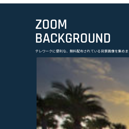
ZOOM
BACKGROUND
美容
テレワークに便利な、無料配布されている背景画像を集めま