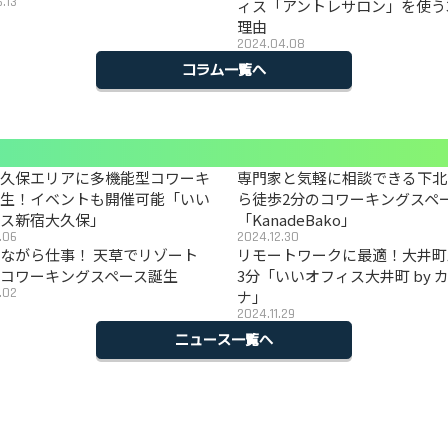
.13
ィス「アントレサロン」を使う
理由
2024.04.08
コラム一覧へ
大久保エリアに多機能型コワーキ
専門家と気軽に相談できる下北
誕生！イベントも開催可能「いい
ら徒歩2分のコワーキングスペ
ィス新宿大久保」
「KanadeBako」
.06
2024.12.30
ながら仕事！ 天草でリゾート
リモートワークに最適！大井町
コワーキングスペース誕生
3分「いいオフィス大井町 by 
.02
ナ」
2024.11.29
ニュース一覧へ