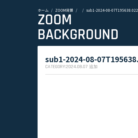
ホーム
ZOOM背景
sub1-2024-08-07T195638.022
ZOOM
BACKGROUND
sub1-2024-08-07T195638
CATEGORY:
2024.08.07
追加