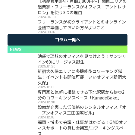
【初期費用0円・月額3,800円〜】関東エリアの
起業家・フリーランスがオフィス「アントレサ
ロン」を使う3つの理由
2024.04.08
フリーランスが初クライアントとのオンライン
会議で準備しておいた方がよいこと
2024.03.07
コラム一覧へ
NEWS
池袋で理想のオフィスを見つけよう！サンシャ
イン60にリージャス誕生
2025.01.20
新宿大久保エリアに多機能型コワーキング誕
生！イベントも開催可能「いいオフィス新宿大
久保」
2025.01.06
専門家と気軽に相談できる下北沢駅から徒歩2
分のコワーキングスペース「KanadeBako」
2024.12.30
設備が充実した低価格のレンタルオフィス「オ
ープンオフィス三田国際ビル」
2024.12.16
福岡・博多で会議・仕事がはかどる！GMOオフ
ィスサポートの貸し会議室/コワーキングスペー
ス