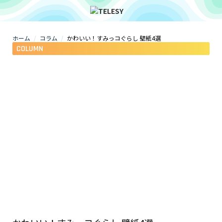
ホーム
コラム
かわいい！すみっコぐらし 壁紙4選
ホーム
COLUMN
ニュース
コラム
ZOOM背景
TELESYについて
@telesy