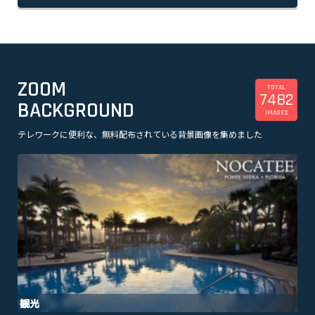
ZOOM
TOTAL
7482
BACKGROUND
IMAGES
テレワークに便利な、無料配布されている背景画像を集めました
美容
観光
企業