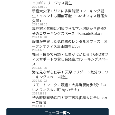
イン60にリージャス誕生
2025.01.20
新宿大久保エリアに多機能型コワーキング誕
生！イベントも開催可能「いいオフィス新宿大
久保」
2025.01.06
専門家と気軽に相談できる下北沢駅から徒歩2
分のコワーキングスペース「KanadeBako」
2024.12.30
設備が充実した低価格のレンタルオフィス「オ
ープンオフィス三田国際ビル」
2024.12.16
福岡・博多で会議・仕事がはかどる！GMOオフ
ィスサポートの貸し会議室/コワーキングスペー
ス
2024.12.05
海を見ながら仕事！ 天草でリゾート気分のコワ
ーキングスペース誕生
2024.12.02
リモートワークに最適！大井町駅徒歩3分「い
いオフィス大井町 by カテナ」
2024.11.29
待合時間有効活用！東京医科歯科大にテレキュ
ーブ設置
2024.11.18
ニュース一覧へ