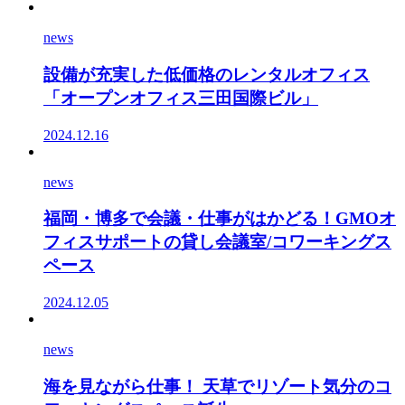
news
設備が充実した低価格のレンタルオフィス
「オープンオフィス三田国際ビル」
2024.12.16
news
福岡・博多で会議・仕事がはかどる！GMOオ
フィスサポートの貸し会議室/コワーキングス
ペース
2024.12.05
news
海を見ながら仕事！ 天草でリゾート気分のコ