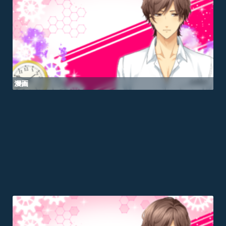
漫画
スポーツ
音楽
オフィス・事務所
ビル・建物
アニメ
テレビドラマ
ゲーム
乗り物
映画・映像
クリエイター
インテリア
アート・美術
グラフィック
自然