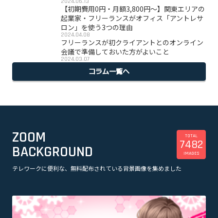
2024.06.13
【初期費用0円・月額3,800円〜】関東エリアの
起業家・フリーランスがオフィス「アントレサ
ロン」を使う3つの理由
2024.04.08
フリーランスが初クライアントとのオンライン
会議で準備しておいた方がよいこと
2024.03.07
コラム一覧へ
ZOOM
TOTAL
7482
BACKGROUND
IMAGES
テレワークに便利な、無料配布されている背景画像を集めました
美容
観光
企業