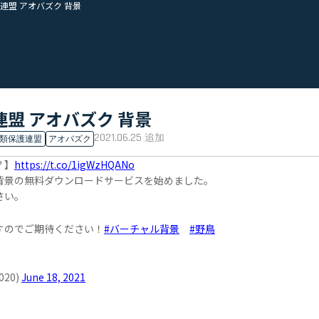
連盟 アオバズク 背景
盟 アオバズク 背景
2021.06.25
追加
類保護連盟
アオバズク
？】
https://t.co/1igWzHQANo
背景の無料ダウンロードサービスを始めました。
さい。
すのでご期待ください！
#バーチャル背景
#野鳥
20)
June 18, 2021