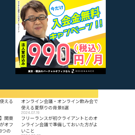
使える
オンライン会議・オンライン飲み会で
使える夏祭りの背景8選
2024.07.19
〜】関東
フリーランスが初クライアントとのオ
がオフ
ンライン会議で準備しておいた方がよ
3つの
いこと