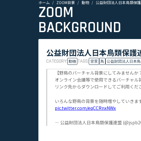
ホーム
ZOOM背景
動物
公益財団法人日本鳥類保護
ZOOM
BACKGROUND
公益財団法人日本鳥類保護連
CATEGORY:
TAGS:
動物
背景
鳥
公益財団法人日本鳥
【野鳥のバーチャル背景にしてみませんか
オンライン会議等で使用できるバーチャル
リンク先からダウンロードしてご利用くだ
いろんな野鳥の背景を随時増やしていきま
pic.twitter.com/eqCCRnxNWx
— 公益財団法人日本鳥類保護連盟 (@jspb20