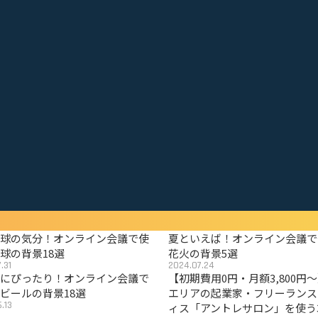
野球の気分！オンライン会議で使
夏といえば！オンライン会議で
球の背景18選
花火の背景5選
.31
2024.07.24
夏にぴったり！オンライン会議で
【初期費用0円・月額3,800円
ビールの背景18選
エリアの起業家・フリーランス
.13
ィス「アントレサロン」を使う