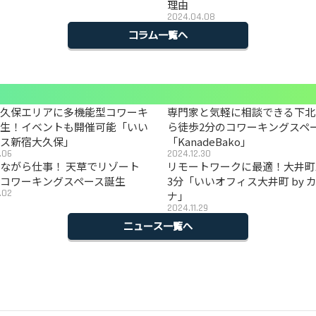
理由
2024.04.08
コラム一覧へ
大久保エリアに多機能型コワーキ
専門家と気軽に相談できる下北
誕生！イベントも開催可能「いい
ら徒歩2分のコワーキングスペ
ィス新宿大久保」
「KanadeBako」
.06
2024.12.30
ながら仕事！ 天草でリゾート
リモートワークに最適！大井町
コワーキングスペース誕生
3分「いいオフィス大井町 by 
.02
ナ」
2024.11.29
ニュース一覧へ