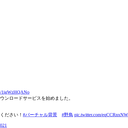
t.co/1igWzHQANo
ウンロードサービスを始めました。
ください！
#バーチャル背景
#野鳥
pic.twitter.com/eqCCRnxN
2021