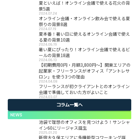
夏といえば！オンライン会議で使える花火の背
景5選
2024.07.24
オンライン会議・オンライン飲み会で使える夏
祭りの背景8選
2024.07.19
夏本番！暑い日に使えるオンライン会議で使え
る夏の背景10選
2024.06.19
暑い夏にぴったり！オンライン会議で使えるビ
ールの背景18選
2024.06.13
【初期費用0円・月額3,800円〜】関東エリアの
起業家・フリーランスがオフィス「アントレサ
ロン」を使う3つの理由
2024.04.08
フリーランスが初クライアントとのオンライン
会議で準備しておいた方がよいこと
2024.03.07
コラム一覧へ
NEWS
池袋で理想のオフィスを見つけよう！サンシャ
イン60にリージャス誕生
2025.01.20
新宿大久保エリアに多機能型コワーキング誕