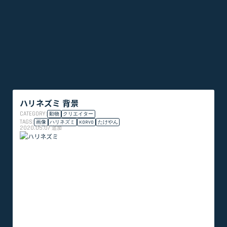
ハリネズミ 背景
CATEGORY:
動物
クリエイター
TAGS:
画像
ハリネズミ
KORVO
たけやん
2020.05.07
追加