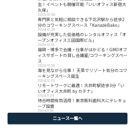
生！イベントも開催可能「いいオフィス新宿大
久保」
2025.01.06
専門家と気軽に相談できる下北沢駅から徒歩2
分のコワーキングスペース「KanadeBako」
2024.12.30
設備が充実した低価格のレンタルオフィス「オ
ープンオフィス三田国際ビル」
2024.12.16
福岡・博多で会議・仕事がはかどる！GMOオフ
ィスサポートの貸し会議室/コワーキングスペー
ス
2024.12.05
海を見ながら仕事！ 天草でリゾート気分のコワ
ーキングスペース誕生
2024.12.02
リモートワークに最適！大井町駅徒歩3分「い
いオフィス大井町 by カテナ」
2024.11.29
待合時間有効活用！東京医科歯科大にテレキュ
ーブ設置
2024.11.18
ニュース一覧へ