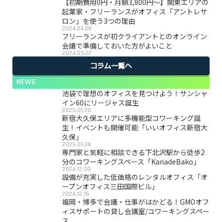
【初期費用0円・月額3,800円〜】関東エリアの
起業家・フリーランスがオフィス「アントレサ
ロン」を使う3つの理由
2024.04.08
フリーランスが初クライアントとのオンライン
会議で準備しておいた方がよいこと
2024.03.07
コラム一覧へ
NEWS
池袋で理想のオフィスを見つけよう！サンシャ
イン60にリージャス誕生
2025.01.20
新宿大久保エリアに多機能型コワーキング誕
生！イベントも開催可能「いいオフィス新宿大
久保」
2025.01.06
専門家と気軽に相談できる下北沢駅から徒歩2
分のコワーキングスペース「KanadeBako」
2024.12.30
設備が充実した低価格のレンタルオフィス「オ
ープンオフィス三田国際ビル」
2024.12.16
福岡・博多で会議・仕事がはかどる！GMOオフ
ィスサポートの貸し会議室/コワーキングスペー
ス