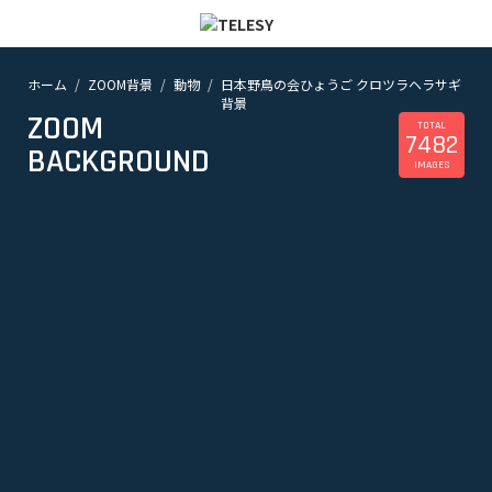
ホーム
ZOOM背景
動物
日本野鳥の会ひょうご クロツラヘラサギ
ホーム
背景
ニュース
ZOOM
コラム
TOTAL
7482
BACKGROUND
ZOOM背景
IMAGES
TELESYについて
@telesy