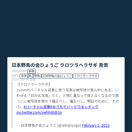
日本野鳥の会ひょうご クロツラヘラサギ 背景
CATEGORY:
動物
TAGS:
背景
鳥
野鳥
日本野鳥の会ひょうご
クロツラヘラサギ
2022.02.14
追加
【クロツラヘラサギ】
zoomのバーチャル背景に使う写真は被写体が真ん中にある、い
わゆる「日の丸写真」だと、人物と重なって見えなくなるので隅
っこに被写体を寄せて撮るべし、撮るべし。明日のために、その
①。
#バーチャル背景
#おうちでバードウォッチング
pic.twitter.com/xerhh6bB3q
— 日本野鳥の会ひょうご (@wbsjhyogo)
February 2, 2022