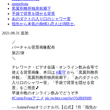
animefesta
黒翼刑務所独房前廊下
手袋で背景を隠せる背景
あのダクトの入り口のシャワー室
指先から本気の熱情2-恋人は消防士-
2021.08.31
追加
／
バーチャル背景画像配布
第2⃣弾
＼
テレワーク・ビデオ会議・オンライン飲み会等で
使える背景画像、本日は
#看守
から「黒翼刑務所
外観」「黒翼刑務所独房前廊下」「あのダクトの
入り口のシャワー室」「手袋で背景を隠せる背
景」をご用意🎵
早速今晩のオンライン飲みでどうぞ🥂
#ComicFestaアニメ
pic.twitter.com/lwO5dBlHM9
— AnimeFestaオリジナルTL【公式】7月「指先か