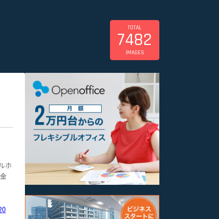
TOTAL
7482
IMAGES
ルホ
花金
20