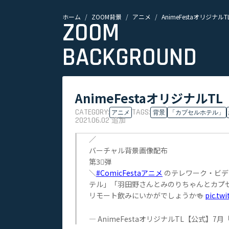
ホーム
ZOOM背景
アニメ
AnimeFestaオリジナルT
ZOOM
BACKGROUND
AnimeFestaオリジナルTL【
CATEGORY:
TAGS:
アニメ
背景
「カプセルホテル」
2021.06.02
追加
／
バーチャル背景画像配布
第3⃣弾
＼
#ComicFestaアニメ
のテレワーク・ビデ
テル」「羽田野さんとみのりちゃんとカプセルホ
リモート飲みにいかがでしょうか🍻
pic.tw
— AnimeFestaオリジナルTL【公式】7月「