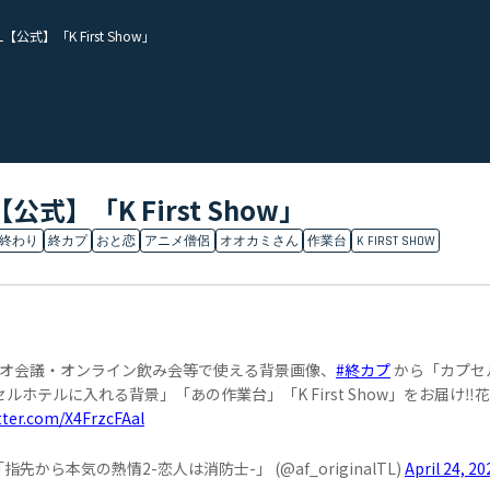
L【公式】「K First Show」
公式】「K First Show」
終わり
終カプ
おと恋
アニメ僧侶
オオカミさん
作業台
K FIRST SHOW
オ会議・オンライン飲み会等で使える背景画像、
#終カプ
から「カプセ
テルに入れる背景」「あの作業台」「K First Show」をお届け‼️
itter.com/X4FrzcFAal
指先から本気の熱情2-恋人は消防士-」 (@af_originalTL)
April 24, 20