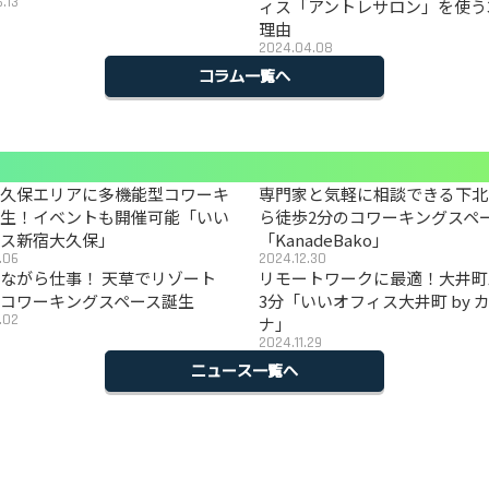
.13
ィス「アントレサロン」を使う
理由
2024.04.08
コラム一覧へ
大久保エリアに多機能型コワーキ
専門家と気軽に相談できる下北
誕生！イベントも開催可能「いい
ら徒歩2分のコワーキングスペ
ィス新宿大久保」
「KanadeBako」
.06
2024.12.30
ながら仕事！ 天草でリゾート
リモートワークに最適！大井町
コワーキングスペース誕生
3分「いいオフィス大井町 by 
.02
ナ」
2024.11.29
ニュース一覧へ