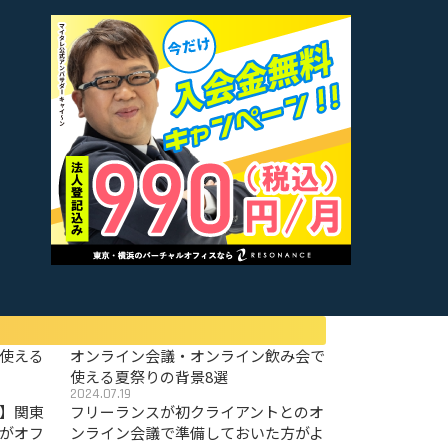
使える
オンライン会議・オンライン飲み会で
使える夏祭りの背景8選
2024.07.19
〜】関東
フリーランスが初クライアントとのオ
がオフ
ンライン会議で準備しておいた方がよ