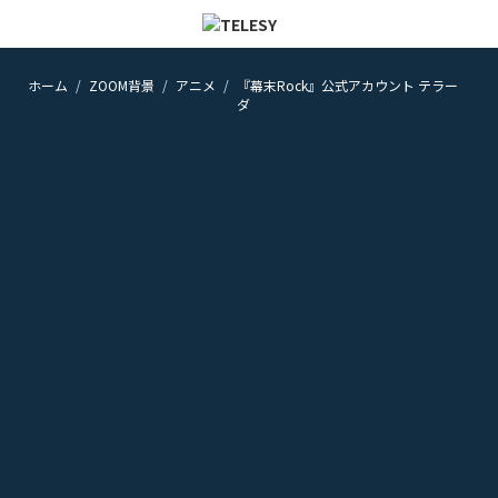
ホーム
ZOOM背景
アニメ
『幕末Rock』公式アカウント テラー
ホーム
ダ
ニュース
コラム
ZOOM背景
TELESYについて
@telesy