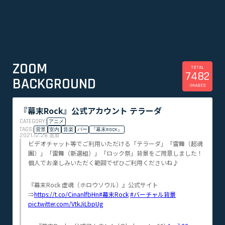
ZOOM
TOTAL
7482
BACKGROUND
IMAGES
『幕末Rock』公式アカウント テラーダ
CATEGORY:
アニメ
TAGS:
背景
室内
音楽
バー
『幕末ROCK』
2021.12.28
追加
ビデオチャット等でご利用いただける「テラーダ」「雷舞（超魂
團）」「雷舞（新選組）」「ロック祭」背景をご用意しました！
個人でお楽しみいただく範囲でぜひご利用くださいね♪
『幕末Rock 虚魂（ホロウソウル）』公式サイト
⇒
https://t.co/CinanlfbHn
#幕末Rock
#バーチャル背景
pic.twitter.com/VtkJiLbpUg