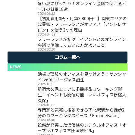
暑い夏にぴったり！オンライン会議で使えるビ
ールの背景18選
2024.06.13
【初期費用0円・月額3,800円〜】関東エリアの
起業家・フリーランスがオフィス「アントレサ
ロン」を使う3つの理由
2024.04.08
フリーランスが初クライアントとのオンライン
会議で準備しておいた方がよいこと
2024.03.07
コラム一覧へ
NEWS
池袋で理想のオフィスを見つけよう！サンシャ
イン60にリージャス誕生
2025.01.20
新宿大久保エリアに多機能型コワーキング誕
生！イベントも開催可能「いいオフィス新宿大
久保」
2025.01.06
専門家と気軽に相談できる下北沢駅から徒歩2
分のコワーキングスペース「KanadeBako」
2024.12.30
設備が充実した低価格のレンタルオフィス「オ
ープンオフィス三田国際ビル」