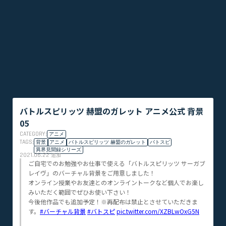
バトルスピリッツ 赫盟のガレット アニメ公式 背景
05
CATEGORY:
アニメ
TAGS:
背景
アニメ
バトルスピリッツ 赫盟のガレット
バトスピ
異界見聞録シリーズ
2021.06.22
追加
ご自宅でのお勉強やお仕事で使える「バトルスピリッツ サーガブ
レイヴ」のバーチャル背景をご用意しました！
オンライン授業やお友達とのオンライントークなど個人でお楽し
みいただく範囲でぜひお使い下さい！
今後他作品でも追加予定！※再配布は禁止とさせていただきま
す。
#バーチャル背景
#バトスピ
pic.twitter.com/XZBLwOxG5N