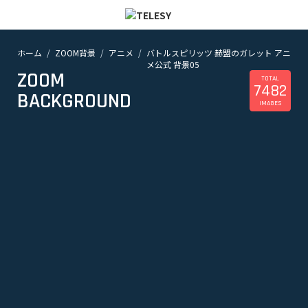
ホーム
ZOOM背景
アニメ
バトルスピリッツ 赫盟のガレット アニ
ホーム
メ公式 背景05
ニュース
ZOOM
コラム
TOTAL
7482
BACKGROUND
ZOOM背景
IMAGES
TELESYについて
@telesy