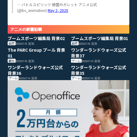
— バトルスピリッツ 赫盟のガレット アニメ公式
(@bs_animation)
May 2, 2020
アニメの新着記事
ブームスポーツ編集局 背景02
ブームスポーツ編集局 背景01
自然
自然
2023.07.19
追加
2023.07.19
追加
The PARC Group プール 背景
ワンダーランドウォーズ公式
01
背景37
観光
ゲーム
2023.07.18
追加
2023.07.14
追加
ワンダーランドウォーズ公式
ワンダーランドウォーズ公式
背景36
背景35
ゲーム
ゲーム
2023.07.14
追加
2023.07.14
追加