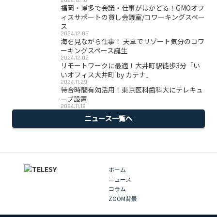
2024.12.16
福岡・博多で会議・仕事がはかどる！GMOオフ
ィスサポートの貸し会議室/コワーキングスペー
ス
2024.12.05
海を見ながら仕事！ 天草でリゾート気分のコワ
ーキングスペース誕生
2024.12.02
リモートワークに最適！大井町駅徒歩3分「い
いオフィス大井町 by カテナ」
2024.11.29
待合時間有効活用！東京医科歯科大にテレキュ
ーブ設置
2024.11.18
ニュース一覧へ
ホーム
ニュース
コラム
ZOOM背景