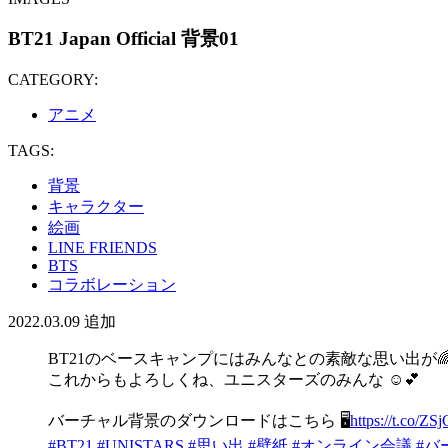
BT21 Japan Official 背景01
CATEGORY:
アニメ
TAGS:
背景
キャラクター
絵画
LINE FRIENDS
BTS
コラボレーション
2022.03.09
追加
BT21のベースキャンプにはみんなとの素敵な思い出が
​これからもよろしくね、ユニスターズのみんな​ ☺️💕
バーチャル背景のダウンロードはこちら 🖥
https://t.co/Z
#BT21
#UNISTARS
#思い出
#壁紙
#オンライン会議
#バ