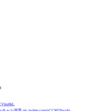

SjCVku0kL
ーチャル背景
pic.twitter.com/vCCM2Swvfo