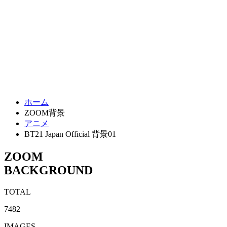
ホーム
ZOOM背景
アニメ
BT21 Japan Official 背景01
ZOOM
BACKGROUND
TOTAL
7482
IMAGES