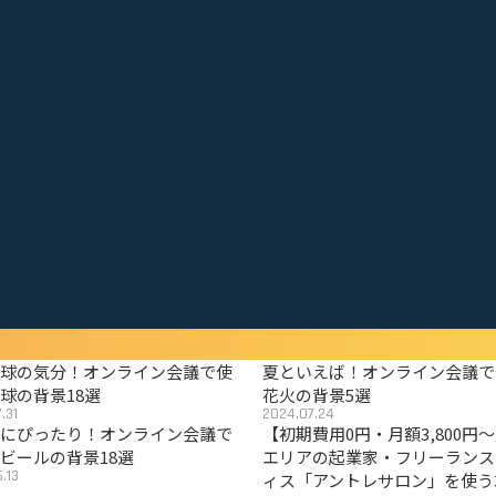
野球の気分！オンライン会議で使
夏といえば！オンライン会議で
球の背景18選
花火の背景5選
.31
2024.07.24
夏にぴったり！オンライン会議で
【初期費用0円・月額3,800円
ビールの背景18選
エリアの起業家・フリーランス
.13
ィス「アントレサロン」を使う