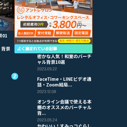
景01
 背景
よく読まれている記事
密かな人気！和室のバーチ
ャル背景10選
2023.09.22
FaceTime・LINEビデオ通
話・Zoom結局...
2023.12.08
オンライン会議で使える本
棚のオススメのバーチャル
背...
2023.05.24
かわいい！すみっコぐらし