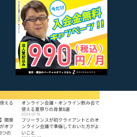
使える
オンライン会議・オンライン飲み会で
使える夏祭りの背景8選
2024.07.19
〜】関東
フリーランスが初クライアントとのオ
がオフ
ンライン会議で準備しておいた方がよ
3つの
いこと