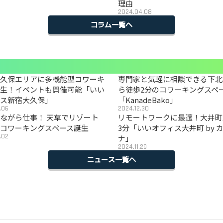
理由
2024.04.08
コラム一覧へ
大久保エリアに多機能型コワーキ
専門家と気軽に相談できる下北
誕生！イベントも開催可能「いい
ら徒歩2分のコワーキングスペ
ィス新宿大久保」
「KanadeBako」
.06
2024.12.30
ながら仕事！ 天草でリゾート
リモートワークに最適！大井町
コワーキングスペース誕生
3分「いいオフィス大井町 by 
.02
ナ」
2024.11.29
ニュース一覧へ