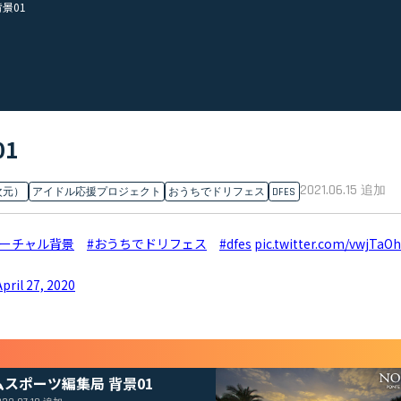
景01
1
2021.06.15
追加
次元）
アイドル応援プロジェクト
おうちでドリフェス
DFES
バーチャル背景
#おうちでドリフェス
#dfes
pic.twitter.com/vwjTaO
April 27, 2020
ムスポーツ編集局 背景01