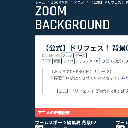
ホーム
ZOOM背景
アニメ
【公式】ドリフェス！ 背
ZOOM
BACKGROUND
【公式】ドリフェス！ 背景0
CATEGORY:
アニメ
ゲーム
TAGS:
背景
ライブ
ドリフェス！R
5次元（2次元+3
【おうちでDF PROJECT！①－２】
※再配布は禁止とさせていただきます。
#
— 【公式】ドリフェス！ (@dfes_official)
アニメの新着記事
ブームスポーツ編集局 背景02
ブー
自然
自然