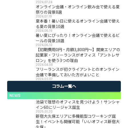
2024.07.24
オンライン会議・オンライン飲み会で使える夏
祭りの背景8選
2024.07.19
夏本番！暑い日に使えるオンライン会議で使え
る夏の背景10選
2024.06.19
暑い夏にぴったり！オンライン会議で使えるビ
ールの背景18選
2024.06.13
【初期費用0円・月額3,800円〜】関東エリアの
起業家・フリーランスがオフィス「アントレサ
ロン」を使う3つの理由
2024.04.08
フリーランスが初クライアントとのオンライン
会議で準備しておいた方がよいこと
2024.03.07
コラム一覧へ
NEWS
池袋で理想のオフィスを見つけよう！サンシャ
イン60にリージャス誕生
2025.01.20
新宿大久保エリアに多機能型コワーキング誕
生！イベントも開催可能「いいオフィス新宿大
久保」