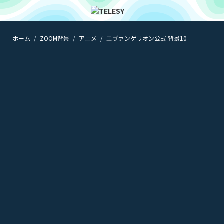
ホーム
ZOOM背景
アニメ
エヴァンゲリオン公式 背景10
ホーム
ニュース
コラム
ZOOM背景
TELESYについて
@telesy