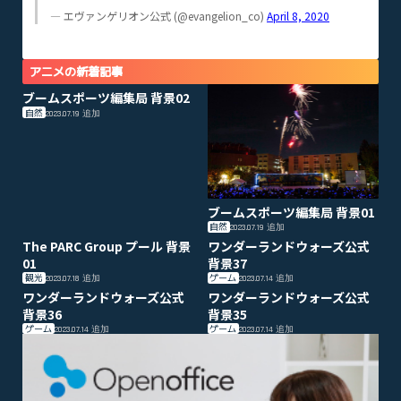
— エヴァンゲリオン公式 (@evangelion_co)
April 8, 2020
アニメの新着記事
ブームスポーツ編集局 背景02
自然
2023.07.19
追加
ブームスポーツ編集局 背景01
自然
2023.07.19
追加
The PARC Group プール 背景
ワンダーランドウォーズ公式
01
背景37
観光
ゲーム
2023.07.18
追加
2023.07.14
追加
ワンダーランドウォーズ公式
ワンダーランドウォーズ公式
背景36
背景35
ゲーム
ゲーム
2023.07.14
追加
2023.07.14
追加