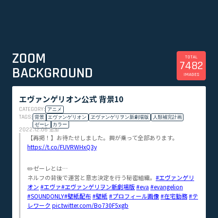
ZOOM
TOTAL
7482
BACKGROUND
IMAGES
エヴァンゲリオン公式 背景10
CATEGORY:
アニメ
TAGS:
背景
エヴァンゲリオン
ヱヴァンゲリヲン新劇場版
人類補完計画
ゼーレ
カラー
2022.12.06
追加
【再掲！】お待たせしました。興が乗って全部あります。
https://t.co/FUVRWHxQ3y
✏️ゼーレとは…
ネルフの背後で運営と意志決定を行う秘密組織。
#エヴァンゲリ
オン
#エヴァ
#ヱヴァンゲリヲン新劇場版
#eva
#evangelion
#SOUNDONLY
#壁紙配布
#壁紙
#プロフィール画像
#在宅勤務
#テ
レワーク
pic.twitter.com/Bo730F5xgb