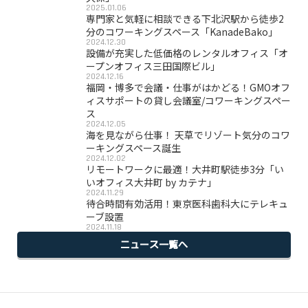
2025.01.06
専門家と気軽に相談できる下北沢駅から徒歩2
分のコワーキングスペース「KanadeBako」
2024.12.30
設備が充実した低価格のレンタルオフィス「オ
ープンオフィス三田国際ビル」
2024.12.16
福岡・博多で会議・仕事がはかどる！GMOオフ
ィスサポートの貸し会議室/コワーキングスペー
ス
2024.12.05
海を見ながら仕事！ 天草でリゾート気分のコワ
ーキングスペース誕生
2024.12.02
リモートワークに最適！大井町駅徒歩3分「い
いオフィス大井町 by カテナ」
2024.11.29
待合時間有効活用！東京医科歯科大にテレキュ
ーブ設置
2024.11.18
ニュース一覧へ