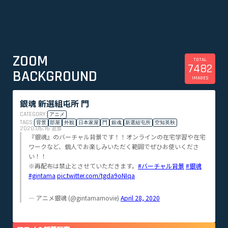
ZOOM
TOTAL
7482
BACKGROUND
IMAGES
銀魂 新選組屯所 門
CATEGORY:
アニメ
TAGS:
背景
部屋
外観
日本家屋
門
銀魂
新選組屯所
空知英秋
2020.06.16
追加
『銀魂』のバーチャル背景です！！オンラインの在宅学習や在宅
ワークなど、個人でお楽しみいただく範囲でぜひお使いくださ
い！！
※再配布は禁止とさせていただきます。
#バーチャル背景
#銀魂
#gintama
pic.twitter.com/tgda9oNIqa
— アニメ銀魂 (@gintamamovie)
April 28, 2020