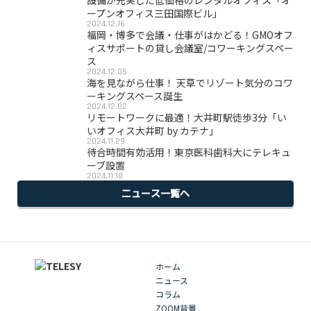
設備が充実した低価格のレンタルオフィス「オ
ープンオフィス三田国際ビル」
2024.12.16
福岡・博多で会議・仕事がはかどる！GMOオフ
ィスサポートの貸し会議室/コワーキングスペー
ス
2024.12.05
海を見ながら仕事！ 天草でリゾート気分のコワ
ーキングスペース誕生
2024.12.02
リモートワークに最適！大井町駅徒歩3分「い
いオフィス大井町 by カテナ」
2024.11.29
待合時間有効活用！東京医科歯科大にテレキュ
ーブ設置
2024.11.18
ニュース一覧へ
ホーム
ニュース
コラム
ZOOM背景