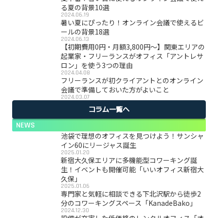
る夏の背景10選
2024.06.19
暑い夏にぴったり！オンライン会議で使えるビ
ールの背景18選
2024.06.13
【初期費用0円・月額3,800円〜】関東エリアの
起業家・フリーランスがオフィス「アントレサ
ロン」を使う3つの理由
2024.04.08
フリーランスが初クライアントとのオンライン
会議で準備しておいた方がよいこと
2024.03.07
コラム一覧へ
NEWS
池袋で理想のオフィスを見つけよう！サンシャ
イン60にリージャス誕生
2025.01.20
新宿大久保エリアに多機能型コワーキング誕
生！イベントも開催可能「いいオフィス新宿大
久保」
2025.01.06
専門家と気軽に相談できる下北沢駅から徒歩2
分のコワーキングスペース「KanadeBako」
2024.12.30