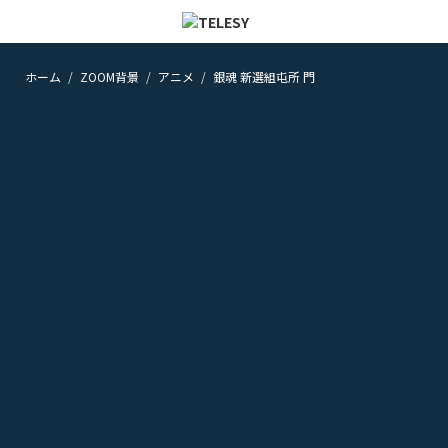
ホーム
ZOOM背景
アニメ
銀魂 新選組屯所 門
ホーム
ニュース
コラム
ZOOM背景
TELESYについて
@telesy