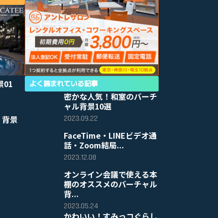
景01
よく読まれている記事
密かな人気！和室のバーチ
ャル背景10選
2023.09.22
 背景
FaceTime・LINEビデオ通
話・Zoom結局...
2023.12.08
オンライン会議で使える本
棚のオススメのバーチャル
背...
2023.05.24
かわいい！すみっコぐらし