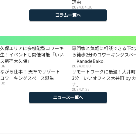
理由
2024.04.08
コラム一覧へ
大久保エリアに多機能型コワーキ
専門家と気軽に相談できる下北
誕生！イベントも開催可能「いい
ら徒歩2分のコワーキングスペ
ィス新宿大久保」
「KanadeBako」
.06
2024.12.30
ながら仕事！ 天草でリゾート
リモートワークに最適！大井町
コワーキングスペース誕生
3分「いいオフィス大井町 by 
.02
ナ」
2024.11.29
ニュース一覧へ