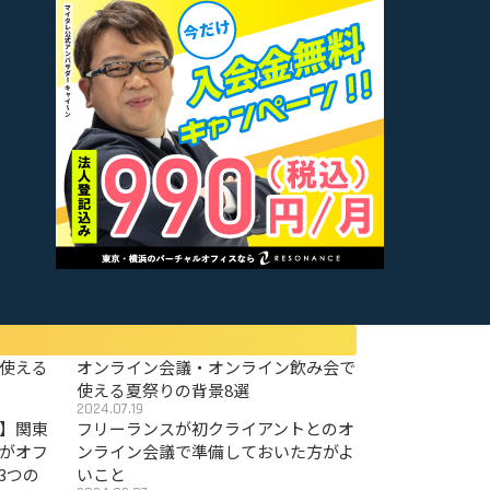
使える
オンライン会議・オンライン飲み会で
使える夏祭りの背景8選
2024.07.19
〜】関東
フリーランスが初クライアントとのオ
がオフ
ンライン会議で準備しておいた方がよ
3つの
いこと