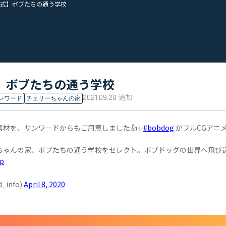
式】ボブたちの通う学校
】ボブたちの通う学校
2021.09.28
追加
ンワード
チェリーちゃんの家
材を、サンワードからもご用意しました👍✨
#bobdog
がフルCGアニ
ちゃんの家、ボブたちの通う学校をセレクト。ボブドッグの世界へ飛び
Vp
info)
April 8, 2020