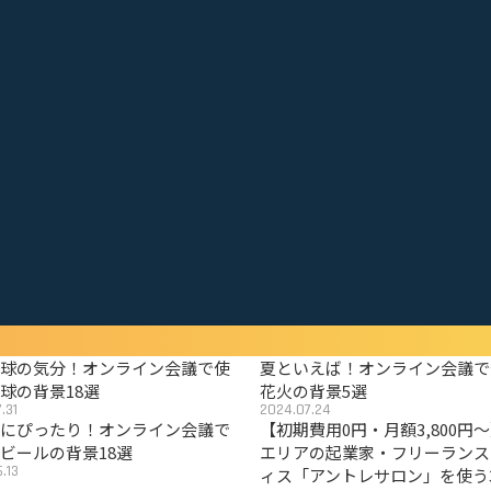
野球の気分！オンライン会議で使
夏といえば！オンライン会議で
球の背景18選
花火の背景5選
.31
2024.07.24
夏にぴったり！オンライン会議で
【初期費用0円・月額3,800円
ビールの背景18選
エリアの起業家・フリーランス
.13
ィス「アントレサロン」を使う