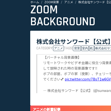
ホーム
ZOOM背景
アニメ
株式会社サンワード【公
ZOOM
BACKGROUND
株式会社サンワード【公式
CATEGORY:
TAGS:
アニメ
背景
室内
机
株式会社サ
【バーチャル背景画像】
リモートワークやビデオ会議に役立つ背景素
して放映された時の背景画像です‼️
ボブの部屋、ボブの家（夜景）、チェリー
でください💕
pic.twitter.com/7BsT1w6G
— 株式会社サンワード【公式】 (@sunward_
アニメの新着記事