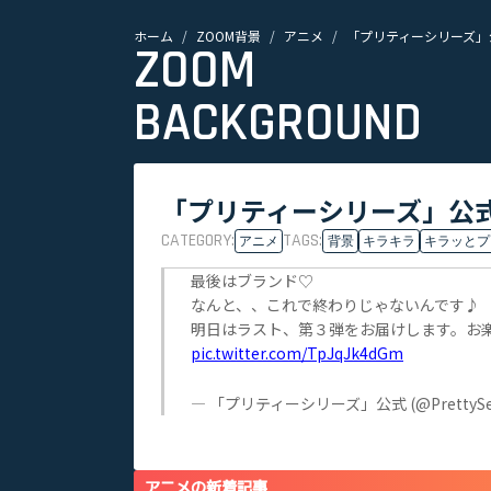
ホーム
ZOOM背景
アニメ
「プリティーシリーズ」公
ZOOM
BACKGROUND
「プリティーシリーズ」公式
CATEGORY:
TAGS:
アニメ
背景
キラキラ
キラッとプ
最後はブランド♡
なんと、、これで終わりじゃないんです♪
明日はラスト、第３弾をお届けします。お
pic.twitter.com/TpJqJk4dGm
— 「プリティーシリーズ」公式 (@PrettySer
アニメの新着記事