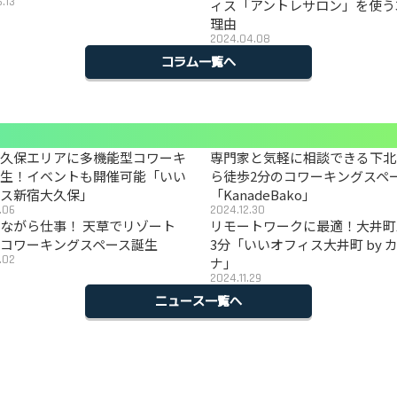
.13
ィス「アントレサロン」を使う
理由
2024.04.08
コラム一覧へ
大久保エリアに多機能型コワーキ
専門家と気軽に相談できる下北
誕生！イベントも開催可能「いい
ら徒歩2分のコワーキングスペ
ィス新宿大久保」
「KanadeBako」
.06
2024.12.30
ながら仕事！ 天草でリゾート
リモートワークに最適！大井町
コワーキングスペース誕生
3分「いいオフィス大井町 by 
.02
ナ」
2024.11.29
ニュース一覧へ