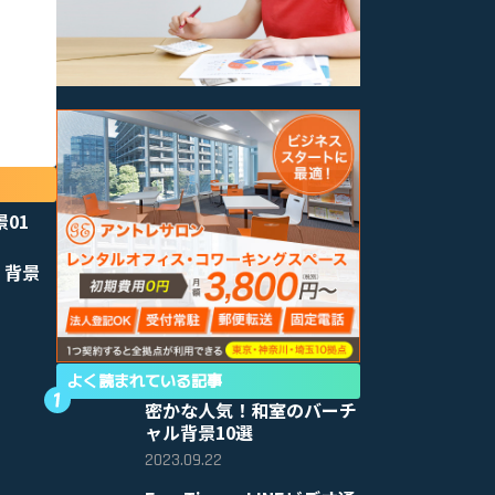
景01
 背景
よく読まれている記事
密かな人気！和室のバーチ
ャル背景10選
2023.09.22