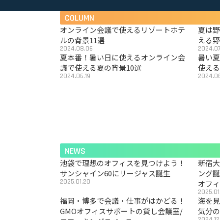
COLUMN
オンライン会議で使えるリゾートホテ
夏は
ルの背景11選
える野
2024.08.06
2024.07
夏本番！暑い日に使えるオンライン会
暑い
議で使える夏の背景10選
使える
2024.06.19
2024.06
NEWS
池袋で理想のオフィスを見つけよう！
新宿
サンシャイン60にリージャス誕生
ング
2025.01.20
オフ
2025.01
福岡・博多で会議・仕事がはかどる！
海を見
GMOオフィスサポートの貸し会議室/
気分の
2024.12