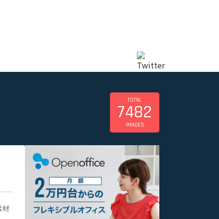
TOTAL
7482
IMAGES
素材