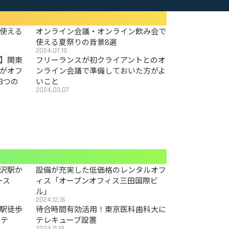
使える
オンライン会議・オンライン飲み会で
使える夏祭りの背景8選
2024.07.19
〜】関東
フリーランスが初クライアントとのオ
がオフ
ンライン会議で準備しておいた方がよ
3つの
いこと
2024.03.07
沢駅か
設備が充実した低価格のレンタルオフ
ース
ィス「オープンオフィス三田国際ビ
ル」
2024.12.16
駅徒歩
待合時間有効活用！東京医科歯科大に
カテ
テレキューブ設置
2024.11.18