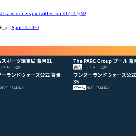
#Transformers
pic.twitter.com/l17jt4JgM2
_pr)
April 24, 2020
ムスポーツ編集局 背景01
The PARC Group プール 背
観光
23.07.19
2023.07.18
追加
追加
ダーランドウォーズ公式 背景
ワンダーランドウォーズ公式
35
ゲーム
2023.07.14
2023.07.14
追加
追加