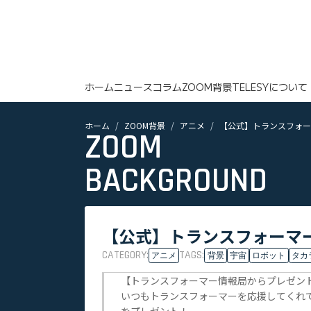
ホーム
ニュース
コラム
ZOOM背景
TELESYについて
ホーム
ZOOM背景
アニメ
【公式】トランスフォー
ZOOM
BACKGROUND
【公式】トランスフォーマー
CATEGORY:
TAGS:
アニメ
背景
宇宙
ロボット
タカ
【トランスフォーマー情報局からプレゼン
いつもトランスフォーマーを応援してくれ