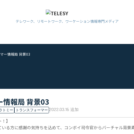
テレワーク、リモートワーク、ワーケーション情報専門メディア
マー情報局 背景03
情報局 背景03
2022.03.16
追加
ラトミー
トランスフォーマー
ト！】
ている方に感謝の気持ちを込めて、コンボイ司令官からバーチャル背景