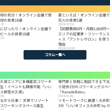
野球の気分！オンライン会議で使
夏といえば！オンライン会議で
球の背景18選
花火の背景5選
.31
2024.07.24
夏にぴったり！オンライン会議で
【初期費用0円・月額3,800円
ビールの背景18選
エリアの起業家・フリーランス
.13
ィス「アントレサロン」を使う
理由
2024.04.08
コラム一覧へ
大久保エリアに多機能型コワーキ
専門家と気軽に相談できる下北
誕生！イベントも開催可能「いい
ら徒歩2分のコワーキングスペ
ィス新宿大久保」
「KanadeBako」
.06
2024.12.30
ながら仕事！ 天草でリゾート
リモートワークに最適！大井町
コワーキングスペース誕生
3分「いいオフィス大井町 by 
.02