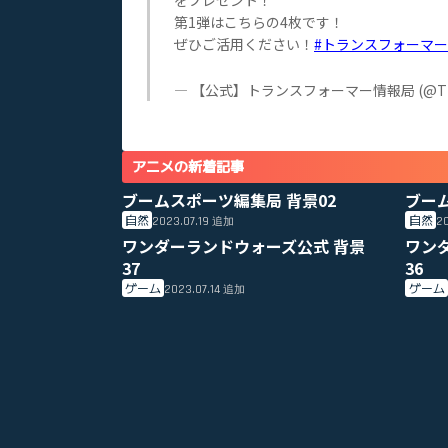
をプレゼント！
第1弾はこちらの4枚です！
ぜひご活用ください！
#トランスフォーマー
— 【公式】トランスフォーマー情報局 (@TF
アニメの新着記事
ブームスポーツ編集局 背景02
ブー
自然
自然
2023.07.19
20
追加
ワンダーランドウォーズ公式 背景
ワン
37
36
ゲーム
ゲーム
2023.07.14
追加