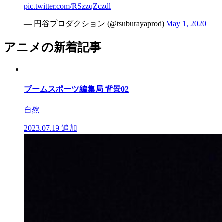
pic.twitter.com/RSzzqZczdl
— 円谷プロダクション (@tsuburayaprod)
May 1, 2020
アニメの新着記事
ブームスポーツ編集局 背景02
自然
2023.07.19
追加