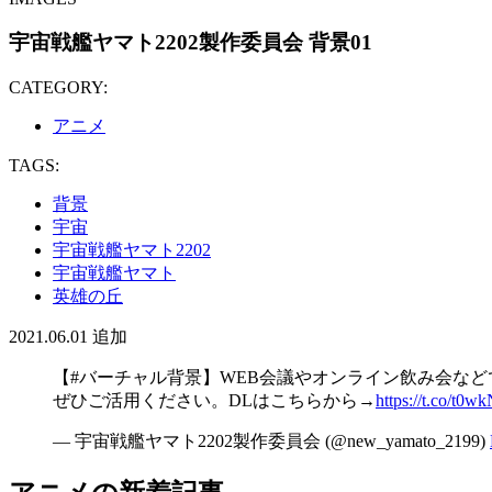
宇宙戦艦ヤマト2202製作委員会 背景01
CATEGORY:
アニメ
TAGS:
背景
宇宙
宇宙戦艦ヤマト2202
宇宙戦艦ヤマト
英雄の丘
2021.06.01
追加
【
#バーチャル背景
】WEB会議やオンライン飲み会な
ぜひご活用ください。DLはこちらから→
https://t.co/t0w
— 宇宙戦艦ヤマト2202製作委員会 (@new_yamato_2199)