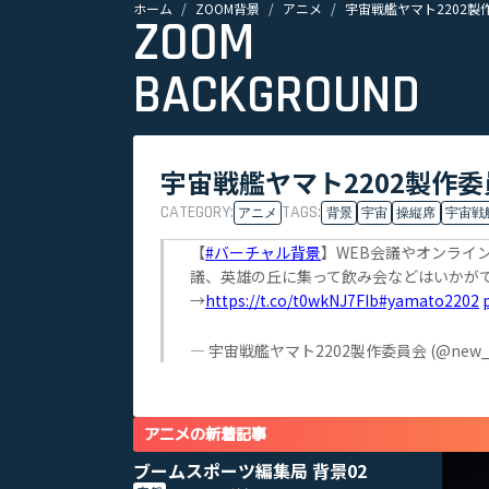
ホーム
ZOOM背景
アニメ
宇宙戦艦ヤマト2202製作
ZOOM
BACKGROUND
宇宙戦艦ヤマト2202製作委
CATEGORY:
TAGS:
アニメ
背景
宇宙
操縦席
宇宙戦
【
#バーチャル背景
】WEB会議やオンライ
議、英雄の丘に集って飲み会などはいかが
→
https://t.co/t0wkNJ7FIb
#yamato2202
— 宇宙戦艦ヤマト2202製作委員会 (@new_ya
アニメの新着記事
ブームスポーツ編集局 背景02