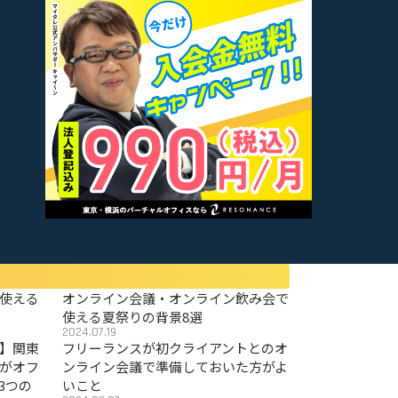
使える
オンライン会議・オンライン飲み会で
使える夏祭りの背景8選
2024.07.19
〜】関東
フリーランスが初クライアントとのオ
がオフ
ンライン会議で準備しておいた方がよ
3つの
いこと