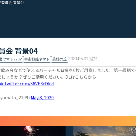
委員会 背景04
員会 背景04
2021.06.01
追加
艦ヤマト2202
宇宙戦艦ヤマト
英雄の丘
ン飲み会などで使えるバーチャル背景を6枚ご用意しました。第一艦橋で
でしょうか？ぜひご活用ください。DLはこちらから
pic.twitter.com/S6VE3cDkvt
mato_2199)
May 8, 2020