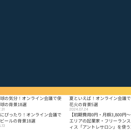
野球の気分！オンライン会議で使
夏といえば！オンライン会議で
球の背景18選
花火の背景5選
.31
2024.07.24
夏にぴったり！オンライン会議で
【初期費用0円・月額3,800円
ビールの背景18選
エリアの起業家・フリーランス
.13
ィス「アントレサロン」を使う