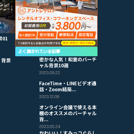
景01
よく読まれている記事
密かな人気！和室のバーチ
 背景
ャル背景10選
2023.09.22
FaceTime・LINEビデオ通
話・Zoom結局...
2023.12.08
オンライン会議で使える本
棚のオススメのバーチャル
背...
2023.05.24
かわいい！すみっコぐらし