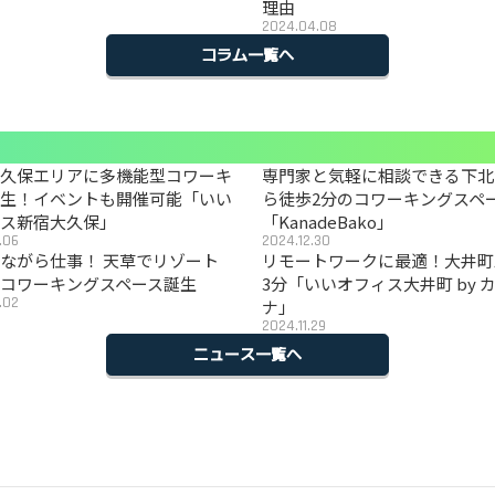
理由
2024.04.08
コラム一覧へ
大久保エリアに多機能型コワーキ
専門家と気軽に相談できる下北
誕生！イベントも開催可能「いい
ら徒歩2分のコワーキングスペ
ィス新宿大久保」
「KanadeBako」
.06
2024.12.30
ながら仕事！ 天草でリゾート
リモートワークに最適！大井町
コワーキングスペース誕生
3分「いいオフィス大井町 by 
.02
ナ」
2024.11.29
ニュース一覧へ