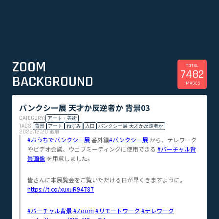
ZOOM
TOTAL
7482
BACKGROUND
IMAGES
バンクシー展 天才か反逆者か 背景03
CATEGORY:
アート・美術
TAGS:
背景
アート
ねずみ
入口
バンクシー展 天才か反逆者か
2022.12.20
追加
#おうちでバンクシー展
番外編
#バンクシー展
から、テレワーク
やビデオ会議、ウェブミーティングに使用できる
#バーチャル背
景画像
を用意しました。
皆さんに本展覧会をご覧いただける日が早くきますように。
https://t.co/xuxuR94787
#バーチャル背景
#Zoom
#リモートワーク
#テレワーク