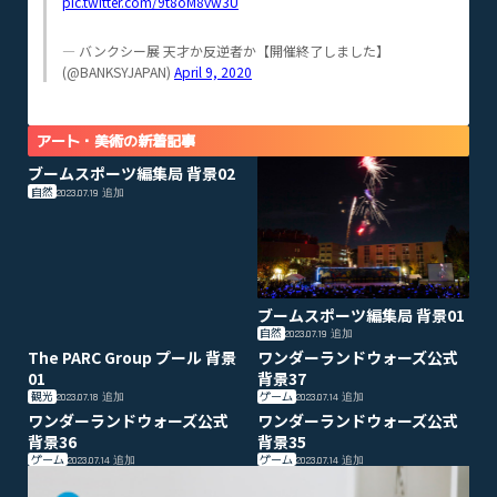
pic.twitter.com/9t8oM8vw3U
— バンクシー展 天才か反逆者か【開催終了しました】
(@BANKSYJAPAN)
April 9, 2020
アート・美術の新着記事
ブームスポーツ編集局 背景02
自然
2023.07.19
追加
ブームスポーツ編集局 背景01
自然
2023.07.19
追加
The PARC Group プール 背景
ワンダーランドウォーズ公式
01
背景37
観光
ゲーム
2023.07.18
追加
2023.07.14
追加
ワンダーランドウォーズ公式
ワンダーランドウォーズ公式
背景36
背景35
ゲーム
ゲーム
2023.07.14
追加
2023.07.14
追加