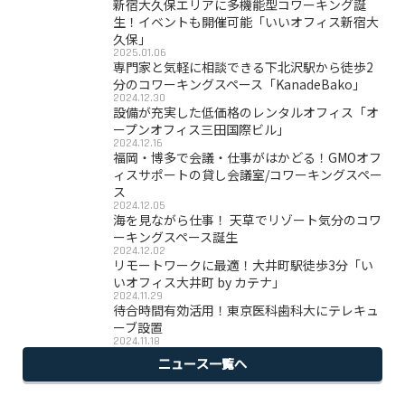
新宿大久保エリアに多機能型コワーキング誕
生！イベントも開催可能「いいオフィス新宿大
久保」
2025.01.06
専門家と気軽に相談できる下北沢駅から徒歩2
分のコワーキングスペース「KanadeBako」
2024.12.30
設備が充実した低価格のレンタルオフィス「オ
ープンオフィス三田国際ビル」
2024.12.16
福岡・博多で会議・仕事がはかどる！GMOオフ
ィスサポートの貸し会議室/コワーキングスペー
ス
2024.12.05
海を見ながら仕事！ 天草でリゾート気分のコワ
ーキングスペース誕生
2024.12.02
リモートワークに最適！大井町駅徒歩3分「い
いオフィス大井町 by カテナ」
2024.11.29
待合時間有効活用！東京医科歯科大にテレキュ
ーブ設置
2024.11.18
ニュース一覧へ