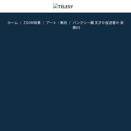
ホーム
ZOOM背景
アート・美術
バンクシー展 天才か反逆者か 背
ホーム
景03
ニュース
コラム
ZOOM背景
TELESYについて
@telesy