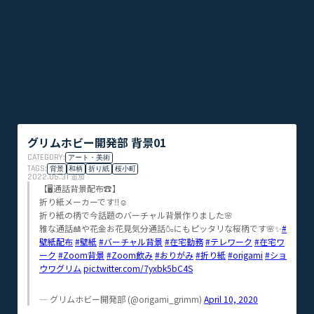
グリムホビー開発部 背景01
CATEGORY:
アート・美術
TAGS:
背景
和柄
折り紙
桜小町
2022.05.31
追加
【🖥通話背景配布☎️】
折り紙メーカーです‼️☺️
折り紙の柄で今話題のバーチャル背景作りました🌸
雅な通話🎎や花金お花見気分通話🍶にもピッタリな桜柄です🌸✨
#
壁紙配布
#壁紙
#バーチャル背景
#在宅勤務
#テレワーク
#在宅ワ
ーク
#Zoom背景
#Zoom飲み
#おりがみ
#折り紙
#origami
#ショ
ウワグリム
pic.twitter.com/7yxbk5bC4S
— グリムホビー開発部 (@origami_grimm)
April 10, 2020