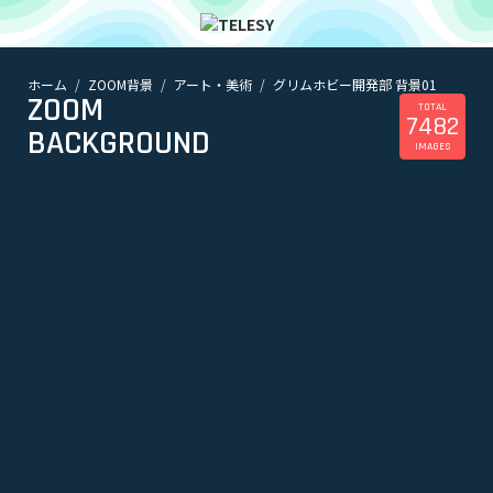
ホーム
ZOOM背景
アート・美術
グリムホビー開発部 背景01
ホーム
ZOOM
ニュース
TOTAL
7482
コラム
BACKGROUND
IMAGES
ZOOM背景
TELESYについて
@telesy