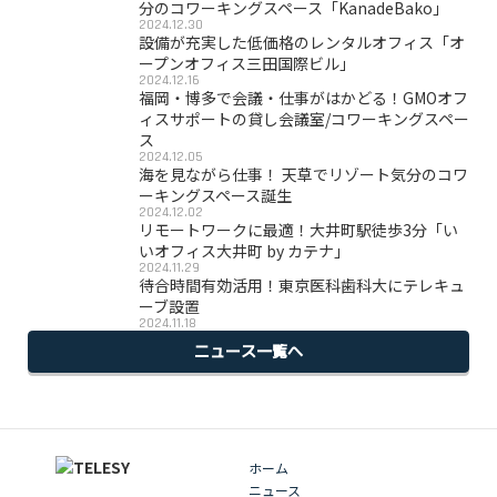
分のコワーキングスペース「KanadeBako」
2024.12.30
設備が充実した低価格のレンタルオフィス「オ
ープンオフィス三田国際ビル」
2024.12.16
福岡・博多で会議・仕事がはかどる！GMOオフ
ィスサポートの貸し会議室/コワーキングスペー
ス
2024.12.05
海を見ながら仕事！ 天草でリゾート気分のコワ
ーキングスペース誕生
2024.12.02
リモートワークに最適！大井町駅徒歩3分「い
いオフィス大井町 by カテナ」
2024.11.29
待合時間有効活用！東京医科歯科大にテレキュ
ーブ設置
2024.11.18
ニュース一覧へ
ホーム
ニュース