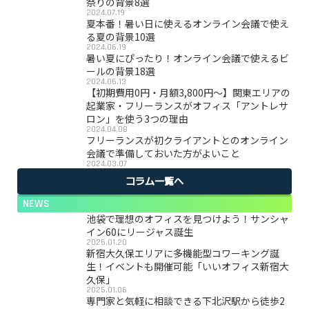
祭りの背景8選
2024.07.19
夏本番！暑い日に使えるオンライン会議で使え
る夏の背景10選
2024.06.19
暑い夏にぴったり！オンライン会議で使えるビ
ールの背景18選
2024.06.13
【初期費用0円・月額3,800円〜】関東エリアの
起業家・フリーランスがオフィス「アントレサ
ロン」を使う3つの理由
2024.04.08
フリーランスが初クライアントとのオンライン
会議で準備しておいた方がよいこと
2024.03.07
コラム一覧へ
NEWS
池袋で理想のオフィスを見つけよう！サンシャ
イン60にリージャス誕生
2025.01.20
新宿大久保エリアに多機能型コワーキング誕
生！イベントも開催可能「いいオフィス新宿大
久保」
2025.01.06
専門家と気軽に相談できる下北沢駅から徒歩2