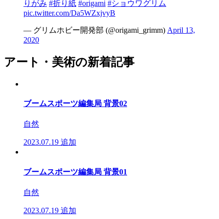
りがみ
#折り紙
#origami
#ショウワグリム
pic.twitter.com/Da5WZxjvyB
— グリムホビー開発部 (@origami_grimm)
April 13,
2020
アート・美術の新着記事
ブームスポーツ編集局 背景02
自然
2023.07.19
追加
ブームスポーツ編集局 背景01
自然
2023.07.19
追加