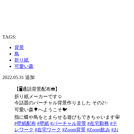
TAGS:
背景
鳥
折り紙
可愛い森
2022.05.31
追加
【🖥通話背景配布☎️】
折り紙メーカーです☺️
今話題のバーチャル背景作りました その2✨
可愛い森🌳へようこそ🐦
指に蝶や鳥をとまらせる遊びもできちゃいます🤩
#壁紙配布
#壁紙
#バーチャル背景
#在宅勤務
#テ
レワーク
#在宅ワーク
#Zoom背景
#Zoom飲み
#お