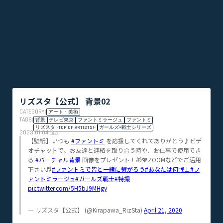
リズスタ【公式】 背景02
CATEGORY:
アート・美術
TAGS:
背景
テレビ東京
ファントミラージュ
ファントミ
リズスタ -TOP OF ARTISTS!-
ガールズ×戦士シリーズ
2023.01.04
追加
【壁紙】いつも
#ファントミ
を応援してくれてありがとう♪ビデ
オチャットで、お友達と連絡を取り合う時や、お仕事で使用でき
る
#バーチャル背景
画像をプレゼント！🎁💖ZOOMなどでご活用
下さい♬
#ファントミで皆と一緒に繋がろう
#あなたは何戦士
#フ
ァントミラージュ
#ガールズ戦士
#特撮
pic.twitter.com/5H5bJ9MHgy
— リズスタ【公式】 (@Kirapawa_RizSta)
April 21, 2020