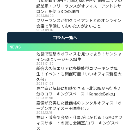
【初期費用0円・月額3,800円〜】関東エリアの
起業家・フリーランスがオフィス「アントレサ
ロン」を使う3つの理由
2024.04.08
フリーランスが初クライアントとのオンライン
会議で準備しておいた方がよいこと
2024.03.07
コラム一覧へ
NEWS
池袋で理想のオフィスを見つけよう！サンシャ
イン60にリージャス誕生
2025.01.20
新宿大久保エリアに多機能型コワーキング誕
生！イベントも開催可能「いいオフィス新宿大
久保」
2025.01.06
専門家と気軽に相談できる下北沢駅から徒歩2
分のコワーキングスペース「KanadeBako」
2024.12.30
設備が充実した低価格のレンタルオフィス「オ
ープンオフィス三田国際ビル」
2024.12.16
福岡・博多で会議・仕事がはかどる！GMOオフ
ィスサポートの貸し会議室/コワーキングスペー
ス