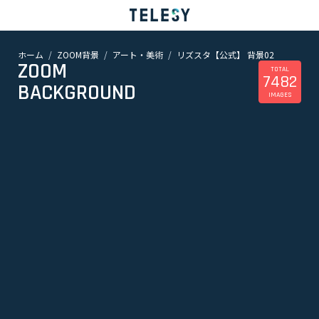
ホーム
ZOOM背景
アート・美術
リズスタ【公式】 背景02
ホーム
ZOOM
ニュース
TOTAL
7482
コラム
BACKGROUND
IMAGES
ZOOM背景
TELESYについて
@telesy