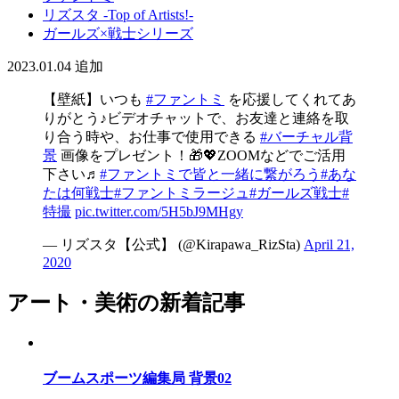
リズスタ -Top of Artists!-
ガールズ×戦士シリーズ
2023.01.04
追加
【壁紙】いつも
#ファントミ
を応援してくれてあ
りがとう♪ビデオチャットで、お友達と連絡を取
り合う時や、お仕事で使用できる
#バーチャル背
景
画像をプレゼント！🎁💖ZOOMなどでご活用
下さい♬
#ファントミで皆と一緒に繋がろう
#あな
たは何戦士
#ファントミラージュ
#ガールズ戦士
#
特撮
pic.twitter.com/5H5bJ9MHgy
— リズスタ【公式】 (@Kirapawa_RizSta)
April 21,
2020
アート・美術の新着記事
ブームスポーツ編集局 背景02