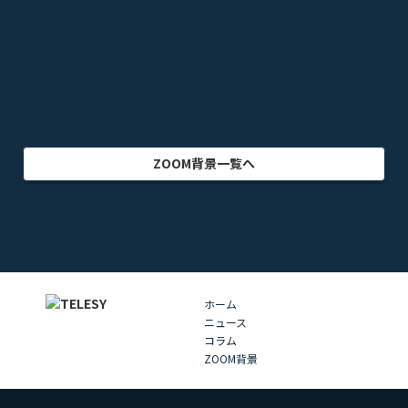
乗り物
映画・映像
クリエイター
インテリア
アート・美術
グラフィック
自然
イラスト
動物
部屋・室内
食品・飲料
ZOOM背景一覧へ
ホーム
ニュース
コラム
ZOOM背景