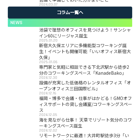
2024.03.07
コラム一覧へ
NEWS
池袋で理想のオフィスを見つけよう！サンシャ
イン60にリージャス誕生
2025.01.20
新宿大久保エリアに多機能型コワーキング誕
生！イベントも開催可能「いいオフィス新宿大
久保」
2025.01.06
専門家と気軽に相談できる下北沢駅から徒歩2
分のコワーキングスペース「KanadeBako」
2024.12.30
設備が充実した低価格のレンタルオフィス「オ
ープンオフィス三田国際ビル」
2024.12.16
福岡・博多で会議・仕事がはかどる！GMOオフ
ィスサポートの貸し会議室/コワーキングスペー
ス
2024.12.05
海を見ながら仕事！ 天草でリゾート気分のコワ
ーキングスペース誕生
2024.12.02
リモートワークに最適！大井町駅徒歩3分「い