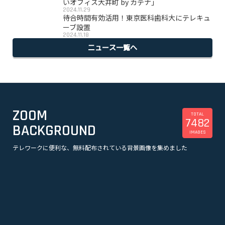
いオフィス大井町 by カテナ」
2024.11.29
待合時間有効活用！東京医科歯科大にテレキュ
ーブ設置
2024.11.18
ニュース一覧へ
ZOOM
TOTAL
7482
BACKGROUND
IMAGES
テレワークに便利な、無料配布されている背景画像を集めました
美容
観光
企業
漫画
スポーツ
音楽
オフィス・事務所
ビル・建物
アニメ
テレビドラマ
ゲーム