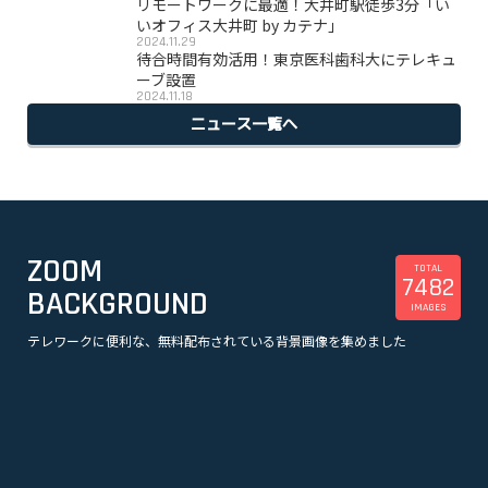
リモートワークに最適！大井町駅徒歩3分「い
いオフィス大井町 by カテナ」
2024.11.29
待合時間有効活用！東京医科歯科大にテレキュ
ーブ設置
2024.11.18
ニュース一覧へ
ZOOM
TOTAL
7482
BACKGROUND
IMAGES
テレワークに便利な、無料配布されている背景画像を集めました
美容
観光
企業
漫画
スポーツ
音楽
オフィス・事務所
ビル・建物
アニメ
テレビドラマ