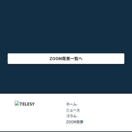
ゲーム
乗り物
映画・映像
クリエイター
インテリア
アート・美術
グラフィック
自然
イラスト
動物
部屋・室内
食品・飲料
ZOOM背景一覧へ
ホーム
ニュース
コラム
ZOOM背景