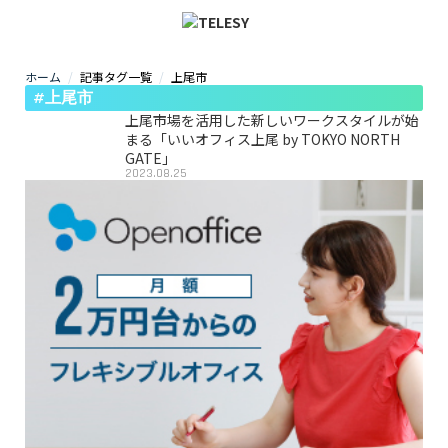
ホーム
記事タグ一覧
上尾市
ホーム
#上尾市
ニュース
コラム
上尾市場を活用した新しいワークスタイルが始
ZOOM背景
まる「いいオフィス上尾 by TOKYO NORTH
TELESYについて
GATE」
2023.08.25
@telesy