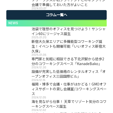
会議で準備しておいた方がよいこと
2024.03.07
コラム一覧へ
NEWS
池袋で理想のオフィスを見つけよう！サンシャ
イン60にリージャス誕生
2025.01.20
新宿大久保エリアに多機能型コワーキング誕
生！イベントも開催可能「いいオフィス新宿大
久保」
2025.01.06
専門家と気軽に相談できる下北沢駅から徒歩2
分のコワーキングスペース「KanadeBako」
2024.12.30
設備が充実した低価格のレンタルオフィス「オ
ープンオフィス三田国際ビル」
2024.12.16
福岡・博多で会議・仕事がはかどる！GMOオフ
ィスサポートの貸し会議室/コワーキングスペー
ス
2024.12.05
海を見ながら仕事！ 天草でリゾート気分のコワ
ーキングスペース誕生
2024.12.02