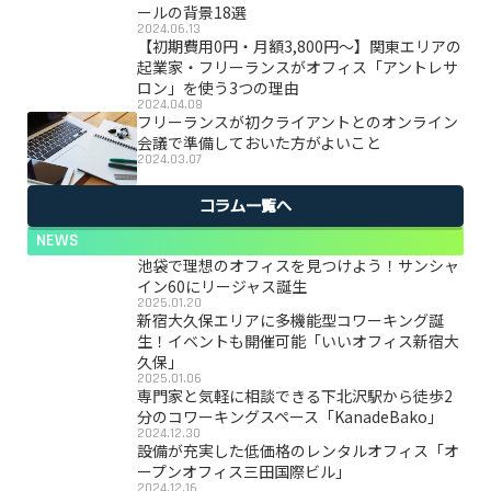
ールの背景18選
2024.06.13
【初期費用0円・月額3,800円〜】関東エリアの
起業家・フリーランスがオフィス「アントレサ
ロン」を使う3つの理由
2024.04.08
フリーランスが初クライアントとのオンライン
会議で準備しておいた方がよいこと
2024.03.07
コラム一覧へ
NEWS
池袋で理想のオフィスを見つけよう！サンシャ
イン60にリージャス誕生
2025.01.20
新宿大久保エリアに多機能型コワーキング誕
生！イベントも開催可能「いいオフィス新宿大
久保」
2025.01.06
専門家と気軽に相談できる下北沢駅から徒歩2
分のコワーキングスペース「KanadeBako」
2024.12.30
設備が充実した低価格のレンタルオフィス「オ
ープンオフィス三田国際ビル」
2024.12.16