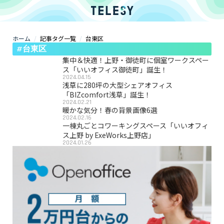
ホーム
記事タグ一覧
台東区
ホーム
#台東区
ニュース
コラム
集中＆快適！上野・御徒町に個室ワークスペー
ZOOM背景
ス「いいオフィス御徒町」誕生！
2024.04.15
TELESYについて
浅草に280坪の大型シェアオフィス
「BIZcomfort浅草」誕生！
2024.02.21
暖かな気分！春の背景画像6選
@telesy
2024.02.16
一棟丸ごとコワーキングスペース「いいオフィ
ス上野 by ExeWorks上野店」
2024.01.26