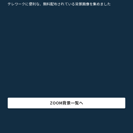
テレワークに便利な、無料配布されている背景画像を集めました
美容
観光
企業
漫画
スポーツ
音楽
オフィス・事務所
ビル・建物
アニメ
テレビドラマ
ゲーム
乗り物
映画・映像
クリエイター
インテリア
アート・美術
グラフィック
自然
イラスト
動物
部屋・室内
食品・飲料
ZOOM背景一覧へ