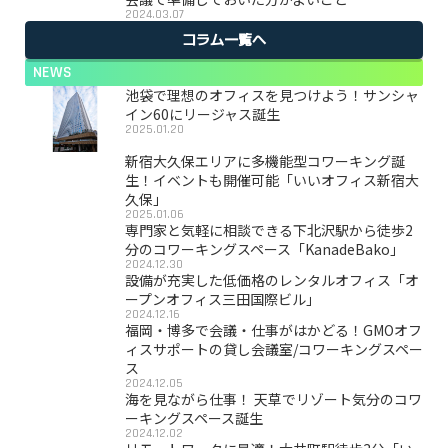
2024.03.07
コラム一覧へ
NEWS
池袋で理想のオフィスを見つけよう！サンシャ
イン60にリージャス誕生
2025.01.20
新宿大久保エリアに多機能型コワーキング誕
生！イベントも開催可能「いいオフィス新宿大
久保」
2025.01.06
専門家と気軽に相談できる下北沢駅から徒歩2
分のコワーキングスペース「KanadeBako」
2024.12.30
設備が充実した低価格のレンタルオフィス「オ
ープンオフィス三田国際ビル」
2024.12.16
福岡・博多で会議・仕事がはかどる！GMOオフ
ィスサポートの貸し会議室/コワーキングスペー
ス
2024.12.05
海を見ながら仕事！ 天草でリゾート気分のコワ
ーキングスペース誕生
2024.12.02