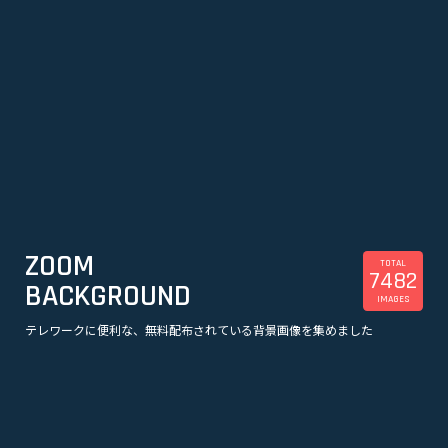
ZOOM
TOTAL
7482
BACKGROUND
IMAGES
テレワークに便利な、無料配布されている背景画像を集めました
美容
観光
企業
漫画
スポーツ
音楽
オフィス・事務所
ビル・建物
アニメ