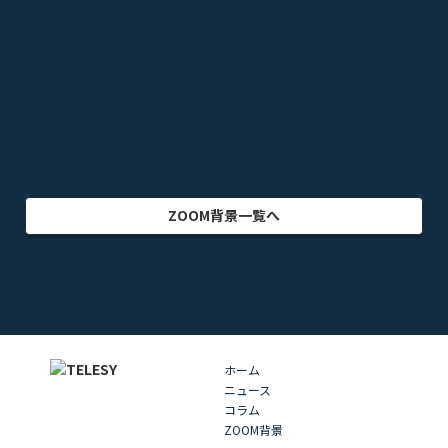
テレビドラマ
ゲーム
乗り物
映画・映像
クリエイター
インテリア
アート・美術
グラフィック
自然
イラスト
動物
部屋・室内
食品・飲料
ZOOM背景一覧へ
ホーム
ニュース
コラム
ZOOM背景