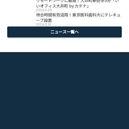
リモートワークに最適！大井町駅徒歩3分「い
いオフィス大井町 by カテナ」
2024.11.29
待合時間有効活用！東京医科歯科大にテレキュ
ーブ設置
2024.11.18
ニュース一覧へ