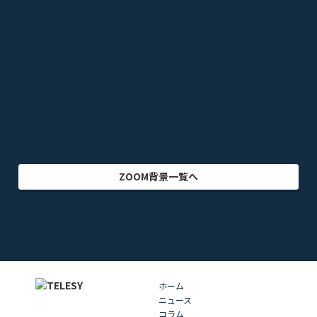
オフィス・事務所
ビル・建物
アニメ
テレビドラマ
ゲーム
乗り物
映画・映像
クリエイター
インテリア
アート・美術
グラフィック
自然
イラスト
動物
部屋・室内
食品・飲料
ZOOM背景一覧へ
ホーム
ニュース
コラム