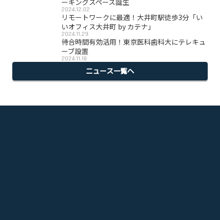
ーキングスペース誕生
2024.12.02
リモートワークに最適！大井町駅徒歩3分「い
いオフィス大井町 by カテナ」
2024.11.29
待合時間有効活用！東京医科歯科大にテレキュ
ーブ設置
2024.11.18
ニュース一覧へ