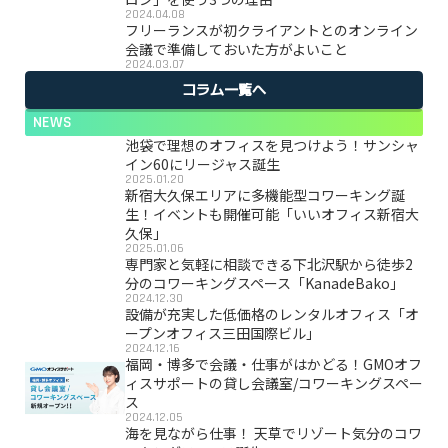
2024.04.08
フリーランスが初クライアントとのオンライン
会議で準備しておいた方がよいこと
2024.03.07
コラム一覧へ
NEWS
池袋で理想のオフィスを見つけよう！サンシャ
イン60にリージャス誕生
2025.01.20
新宿大久保エリアに多機能型コワーキング誕
生！イベントも開催可能「いいオフィス新宿大
久保」
2025.01.06
専門家と気軽に相談できる下北沢駅から徒歩2
分のコワーキングスペース「KanadeBako」
2024.12.30
設備が充実した低価格のレンタルオフィス「オ
ープンオフィス三田国際ビル」
2024.12.16
福岡・博多で会議・仕事がはかどる！GMOオフ
ィスサポートの貸し会議室/コワーキングスペー
ス
2024.12.05
海を見ながら仕事！ 天草でリゾート気分のコワ