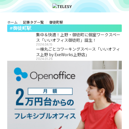
ホーム
記事タグ一覧
御徒町駅
ホーム
#御徒町駅
ニュース
コラム
集中＆快適！上野・御徒町に個室ワークスペー
ZOOM背景
ス「いいオフィス御徒町」誕生！
2024.04.15
TELESYについて
一棟丸ごとコワーキングスペース「いいオフィ
ス上野 by ExeWorks上野店」
2024.01.26
@telesy