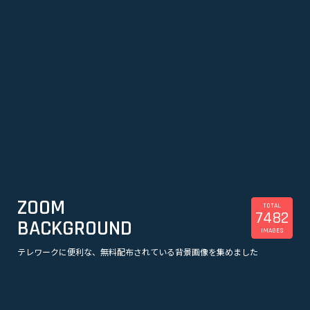
ZOOM
TOTAL
7482
BACKGROUND
IMAGES
テレワークに便利な、無料配布されている背景画像を集めました
美容
観光
企業
漫画
スポーツ
音楽