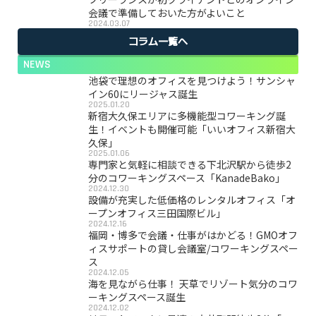
会議で準備しておいた方がよいこと
2024.03.07
コラム一覧へ
NEWS
池袋で理想のオフィスを見つけよう！サンシャ
イン60にリージャス誕生
2025.01.20
新宿大久保エリアに多機能型コワーキング誕
生！イベントも開催可能「いいオフィス新宿大
久保」
2025.01.06
専門家と気軽に相談できる下北沢駅から徒歩2
分のコワーキングスペース「KanadeBako」
2024.12.30
設備が充実した低価格のレンタルオフィス「オ
ープンオフィス三田国際ビル」
2024.12.16
福岡・博多で会議・仕事がはかどる！GMOオフ
ィスサポートの貸し会議室/コワーキングスペー
ス
2024.12.05
海を見ながら仕事！ 天草でリゾート気分のコワ
ーキングスペース誕生
2024.12.02