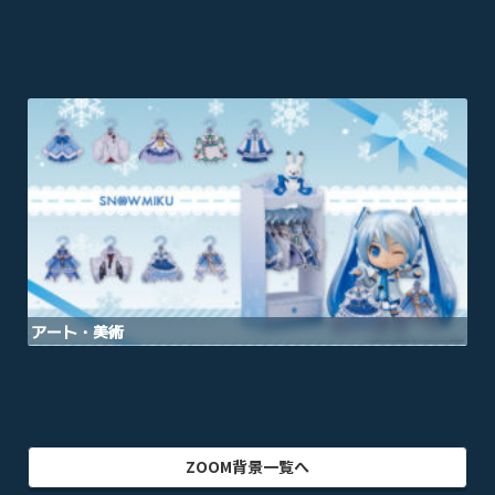
ゲーム
乗り物
映画・映像
クリエイター
インテリア
アート・美術
グラフィック
自然
イラスト
動物
部屋・室内
食品・飲料
ZOOM背景一覧へ