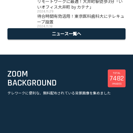
リモートワークに最適！大井町駅徒歩3分「い
いオフィス大井町 by カテナ」
2024.11.29
待合時間有効活用！東京医科歯科大にテレキュ
ーブ設置
2024.11.18
ニュース一覧へ
ZOOM
TOTAL
7482
BACKGROUND
IMAGES
テレワークに便利な、無料配布されている背景画像を集めました
美容
観光
企業
漫画
スポーツ
音楽
オフィス・事務所
ビル・建物
アニメ
テレビドラマ