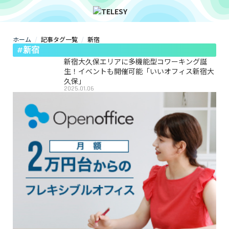
ホーム
記事タグ一覧
新宿
ホーム
#新宿
ニュース
コラム
新宿大久保エリアに多機能型コワーキング誕
ZOOM背景
生！イベントも開催可能「いいオフィス新宿大
TELESYについて
久保」
2025.01.06
@telesy