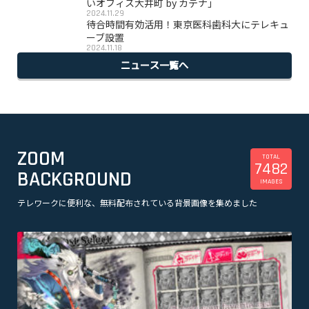
いオフィス大井町 by カテナ」
2024.11.29
待合時間有効活用！東京医科歯科大にテレキュ
ーブ設置
2024.11.18
ニュース一覧へ
ZOOM
TOTAL
7482
BACKGROUND
IMAGES
テレワークに便利な、無料配布されている背景画像を集めました
美容
観光