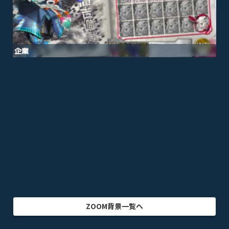
企業
漫画
スポーツ
音楽
オフィス・事務所
ビル・建物
アニメ
テレビドラマ
ゲーム
乗り物
映画・映像
クリエイター
インテリア
アート・美術
グラフィック
自然
イラスト
動物
部屋・室内
食品・飲料
ZOOM背景一覧へ