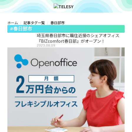
ホーム
記事タグ一覧
春日部市
ホーム
#春日部市
ニュース
コラム
埼玉県春日部市に職住近接のシェアオフィス
ZOOM背景
『BIZcomfort春日部』がオープン！
2023.08.09
TELESYについて
@telesy