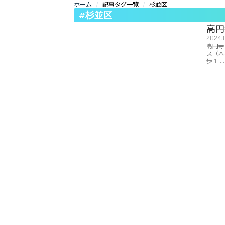
ホーム
記事タグ一覧
杉並区
#杉並区
高円
2024.0
高円寺
ス（本
歩１ ...