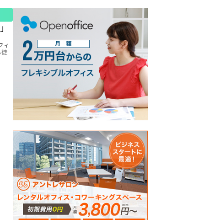
寺」
フィ
ら徒