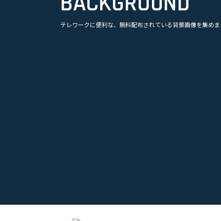
BACKGROUND
美容
テレワークに便利な、無料配布されている背景画像を集めま
観光
企業
漫画
スポーツ
音楽
オフィス・事務所
ビル・建物
アニメ
テレビドラマ
ゲーム
乗り物
映画・映像
クリエイター
インテリア
アート・美術
グラフィック
自然
イラスト
動物
部屋・室内
食品・飲料