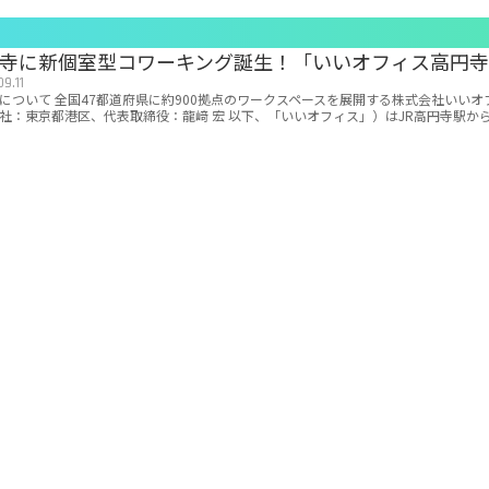
寺に新個室型コワーキング誕生！「いいオフィス高円
9.11
について 全国47都道府県に約900拠点のワークスペースを展開する株式会社いいオ
社：東京都港区、代表取締役：龍﨑 宏 以下、「いいオフィス」）はJR高円寺駅か