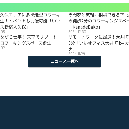
大久保エリアに多機能型コワーキ
専門家と気軽に相談できる下北
誕生！イベントも開催可能「いい
ら徒歩2分のコワーキングスペ
ィス新宿大久保」
「KanadeBako」
.06
2024.12.30
ながら仕事！ 天草でリゾート
リモートワークに最適！大井町
コワーキングスペース誕生
3分「いいオフィス大井町 by 
.02
ナ」
2024.11.29
ニュース一覧へ