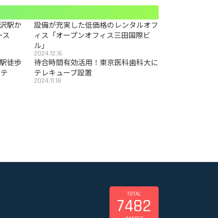
沢駅か
設備が充実した低価格のレンタルオフ
ース
ィス「オープンオフィス三田国際ビ
ル」
2024.12.16
駅徒歩
待合時間有効活用！東京医科歯科大に
カテ
テレキューブ設置
2024.11.18
TOTAL
7482