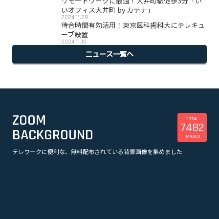
リモートワークに最適！大井町駅徒歩3分「い
いオフィス大井町 by カテナ」
2024.11.29
待合時間有効活用！東京医科歯科大にテレキュ
ーブ設置
2024.11.18
ニュース一覧へ
ZOOM
TOTAL
7482
BACKGROUND
IMAGES
テレワークに便利な、無料配布されている背景画像を集めました
美容
観光
企業
漫画
スポーツ
音楽
オフィス・事務所
ビル・建物
アニメ
テレビドラマ