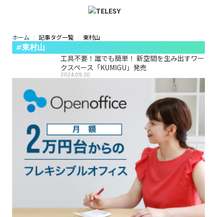
ホーム
記事タグ一覧
東村山
ホーム
#東村山
ニュース
コラム
工具不要！誰でも簡単！ 新空間を生み出すワー
ZOOM背景
クスペース「KUMIGU」発売
2024.09.30
TELESYについて
@telesy