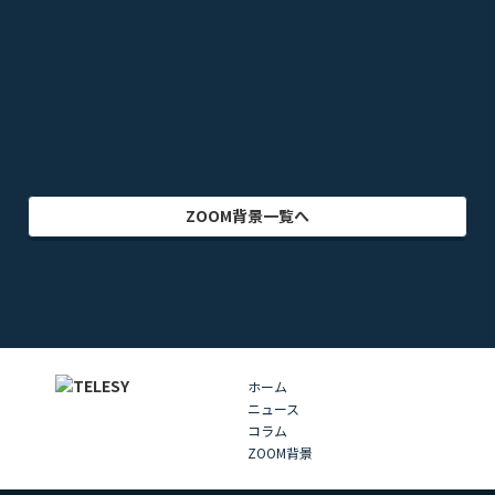
ゲーム
乗り物
映画・映像
クリエイター
インテリア
アート・美術
グラフィック
自然
イラスト
動物
部屋・室内
食品・飲料
ZOOM背景一覧へ
ホーム
ニュース
コラム
ZOOM背景