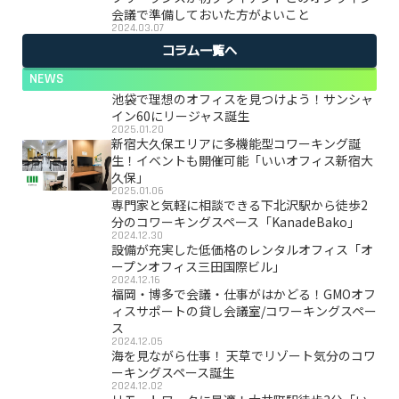
会議で準備しておいた方がよいこと
2024.03.07
コラム一覧へ
NEWS
池袋で理想のオフィスを見つけよう！サンシャ
イン60にリージャス誕生
2025.01.20
新宿大久保エリアに多機能型コワーキング誕
生！イベントも開催可能「いいオフィス新宿大
久保」
2025.01.06
専門家と気軽に相談できる下北沢駅から徒歩2
分のコワーキングスペース「KanadeBako」
2024.12.30
設備が充実した低価格のレンタルオフィス「オ
ープンオフィス三田国際ビル」
2024.12.16
福岡・博多で会議・仕事がはかどる！GMOオフ
ィスサポートの貸し会議室/コワーキングスペー
ス
2024.12.05
海を見ながら仕事！ 天草でリゾート気分のコワ
ーキングスペース誕生
2024.12.02