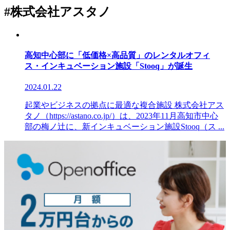
#株式会社アスタノ
高知中心部に「低価格×高品質」のレンタルオフィ
ス・インキュベーション施設「Stooq」が誕生
2024.01.22
起業やビジネスの拠点に最適な複合施設 株式会社アス
タノ（https://astano.co.jp/）は、2023年11月高知市中心
部の梅ノ辻に、新インキュベーション施設Stooq（ス ...