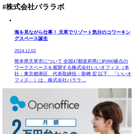
#株式会社パララボ
海を見ながら仕事！ 天草でリゾート気分のコワーキン
グスペース誕生
2024.12.02
熊本県天草市について 全国47都道府県に約900拠点の
ワークスペースを展開する株式会社いいオフィス（本
社：東京都港区、代表取締役：龍﨑 宏 以下、「いいオ
フィス」）は、株式会社パララ ...