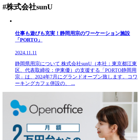
#株式会社sunU
仕事も遊びも充実！静岡用宗のワーケーション施設
「PORTO」
2024.11.11
静岡県用宗について 株式会社sunU（本社：東京都江東
区、代表取締役：伊東優）の支援する「PORTO静岡用
宗」は、2024年7月にグランドオープン致します。コワ
ーキングカフェ併設の、 ...