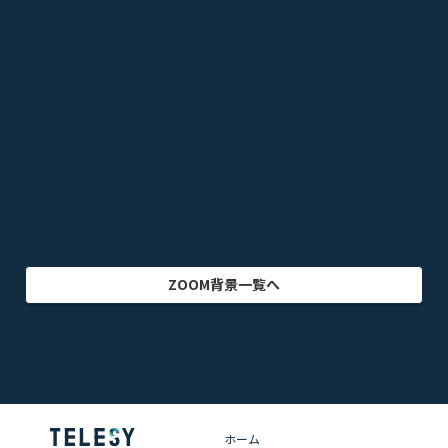
スポーツ
音楽
オフィス・事務所
ビル・建物
アニメ
テレビドラマ
ゲーム
乗り物
映画・映像
クリエイター
インテリア
アート・美術
グラフィック
自然
イラスト
動物
部屋・室内
食品・飲料
ZOOM背景一覧へ
ホーム