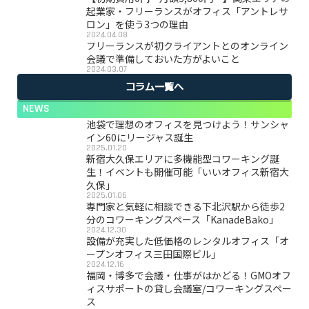
起業家・フリーランスがオフィス「アントレサ
ロン」を使う3つの理由
2024.04.08
フリーランスが初クライアントとのオンライン
会議で準備しておいた方がよいこと
2024.03.07
コラム一覧へ
NEWS
池袋で理想のオフィスを見つけよう！サンシャ
イン60にリージャス誕生
2025.01.20
新宿大久保エリアに多機能型コワーキング誕
生！イベントも開催可能「いいオフィス新宿大
久保」
2025.01.06
専門家と気軽に相談できる下北沢駅から徒歩2
分のコワーキングスペース「KanadeBako」
2024.12.30
設備が充実した低価格のレンタルオフィス「オ
ープンオフィス三田国際ビル」
2024.12.16
福岡・博多で会議・仕事がはかどる！GMOオフ
ィスサポートの貸し会議室/コワーキングスペー
ス