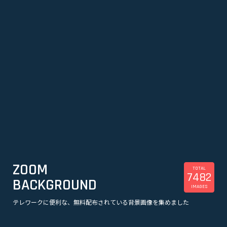
ZOOM
TOTAL
7482
BACKGROUND
IMAGES
テレワークに便利な、無料配布されている背景画像を集めました
美容
観光
企業
漫画