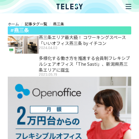
ホーム
記事タグ一覧
燕三条
ホーム
#燕三条
ニュース
コラム
燕三条エリア最大級！ コワーキングスペース
ZOOM背景
「いいオフィス燕三条 by イチコン
2024.04.03
TELESYについて
多様化する働き方を推進する会員制フレキシブ
ルシェアオフィス「The Sasti」、新潟県燕三
条エリアに誕生
@telesy
2023.05.19