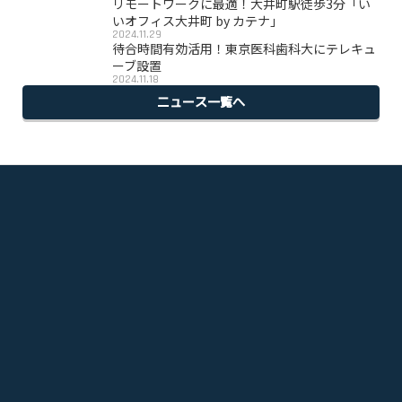
リモートワークに最適！大井町駅徒歩3分「い
いオフィス大井町 by カテナ」
2024.11.29
待合時間有効活用！東京医科歯科大にテレキュ
ーブ設置
2024.11.18
ニュース一覧へ