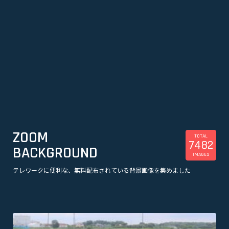
ZOOM
TOTAL
7482
BACKGROUND
IMAGES
テレワークに便利な、無料配布されている背景画像を集めました
美容
観光
企業
漫画
スポーツ