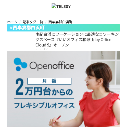
ホーム
記事タグ一覧
西牟婁郡白浜町
ホーム
#西牟婁郡白浜町
ニュース
コラム
南紀白浜にワーケーションに最適なコワーキン
ZOOM背景
グスペース『いいオフィス和歌山 by Office
TELESYについて
Cloud 9』オープン
2023.07.03
@telesy