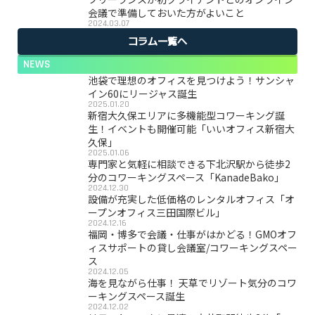
会議で準備しておいた方がよいこと
2024.03.07
コラム一覧へ
NEWS
池袋で理想のオフィスを見つけよう！サンシャ
イン60にリージャス誕生
2025.01.20
新宿大久保エリアに多機能型コワーキング誕
生！イベントも開催可能「いいオフィス新宿大
久保」
2025.01.06
専門家と気軽に相談できる下北沢駅から徒歩2
分のコワーキングスペース「KanadeBako」
2024.12.30
設備が充実した低価格のレンタルオフィス「オ
ープンオフィス三田国際ビル」
2024.12.16
福岡・博多で会議・仕事がはかどる！GMOオフ
ィスサポートの貸し会議室/コワーキングスペー
ス
2024.12.05
海を見ながら仕事！ 天草でリゾート気分のコワ
ーキングスペース誕生
2024.12.02