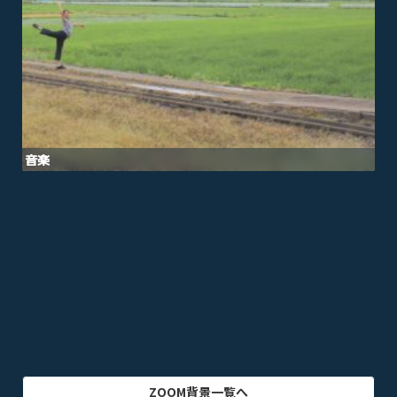
音楽
オフィス・事務所
ビル・建物
アニメ
テレビドラマ
ゲーム
乗り物
映画・映像
クリエイター
インテリア
アート・美術
グラフィック
自然
イラスト
動物
部屋・室内
食品・飲料
ZOOM背景一覧へ