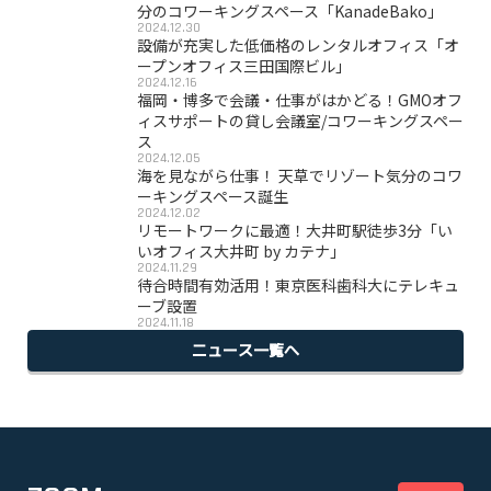
分のコワーキングスペース「KanadeBako」
2024.12.30
設備が充実した低価格のレンタルオフィス「オ
ープンオフィス三田国際ビル」
2024.12.16
福岡・博多で会議・仕事がはかどる！GMOオフ
ィスサポートの貸し会議室/コワーキングスペー
ス
2024.12.05
海を見ながら仕事！ 天草でリゾート気分のコワ
ーキングスペース誕生
2024.12.02
リモートワークに最適！大井町駅徒歩3分「い
いオフィス大井町 by カテナ」
2024.11.29
待合時間有効活用！東京医科歯科大にテレキュ
ーブ設置
2024.11.18
ニュース一覧へ