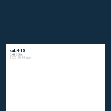
sub4-10
CATEGORY:
2023.08.28
追加