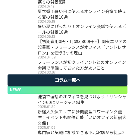
祭りの背景8選
2024.07.19
夏本番！暑い日に使えるオンライン会議で使え
る夏の背景10選
2024.06.19
暑い夏にぴったり！オンライン会議で使えるビ
ールの背景18選
2024.06.13
【初期費用0円・月額3,800円〜】関東エリアの
起業家・フリーランスがオフィス「アントレサ
ロン」を使う3つの理由
2024.04.08
フリーランスが初クライアントとのオンライン
会議で準備しておいた方がよいこと
2024.03.07
コラム一覧へ
NEWS
池袋で理想のオフィスを見つけよう！サンシャ
イン60にリージャス誕生
2025.01.20
新宿大久保エリアに多機能型コワーキング誕
生！イベントも開催可能「いいオフィス新宿大
久保」
2025.01.06
専門家と気軽に相談できる下北沢駅から徒歩2