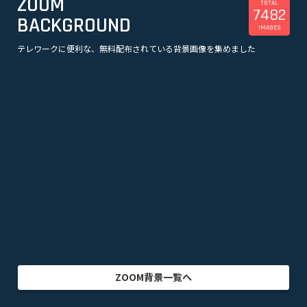
ZOOM
TOTAL
7482
BACKGROUND
IMAGES
テレワークに便利な、無料配布されている背景画像を集めました
美容
観光
企業
漫画
スポーツ
音楽
オフィス・事務所
ビル・建物
アニメ
テレビドラマ
ゲーム
乗り物
映画・映像
クリエイター
インテリア
アート・美術
グラフィック
自然
イラスト
動物
部屋・室内
食品・飲料
ZOOM背景一覧へ