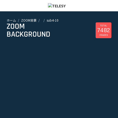
ホーム
ZOOM背景
sub4-10
ホーム
ZOOM
ニュース
TOTAL
7482
コラム
BACKGROUND
IMAGES
ZOOM背景
TELESYについて
@telesy