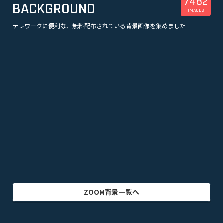
7482
BACKGROUND
IMAGES
テレワークに便利な、無料配布されている背景画像を集めました
美容
観光
企業
漫画
スポーツ
音楽
オフィス・事務所
ビル・建物
アニメ
テレビドラマ
ゲーム
乗り物
映画・映像
クリエイター
インテリア
アート・美術
グラフィック
自然
イラスト
動物
部屋・室内
食品・飲料
ZOOM背景一覧へ