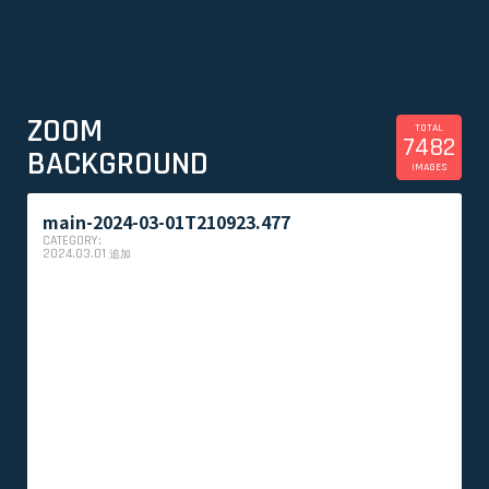
ZOOM
TOTAL
7482
BACKGROUND
IMAGES
main-2024-03-01T210923.477
CATEGORY:
2024.03.01
追加