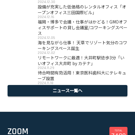
2024.12.30
設備が充実した低価格のレンタルオフィス「オ
ープンオフィス三田国際ビル」
2024.12.16
福岡・博多で会議・仕事がはかどる！GMOオフ
ィスサポートの貸し会議室/コワーキングスペー
ス
2024.12.05
海を見ながら仕事！ 天草でリゾート気分のコワ
ーキングスペース誕生
2024.12.02
リモートワークに最適！大井町駅徒歩3分「い
いオフィス大井町 by カテナ」
2024.11.29
待合時間有効活用！東京医科歯科大にテレキュ
ーブ設置
2024.11.18
ニュース一覧へ
ZOOM
TOTAL