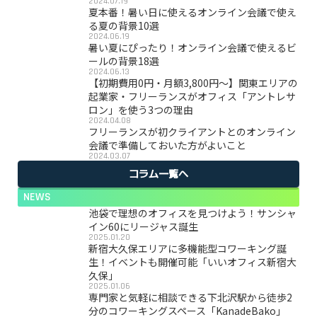
2024.07.19
夏本番！暑い日に使えるオンライン会議で使え
る夏の背景10選
2024.06.19
暑い夏にぴったり！オンライン会議で使えるビ
ールの背景18選
2024.06.13
【初期費用0円・月額3,800円〜】関東エリアの
起業家・フリーランスがオフィス「アントレサ
ロン」を使う3つの理由
2024.04.08
フリーランスが初クライアントとのオンライン
会議で準備しておいた方がよいこと
2024.03.07
コラム一覧へ
NEWS
池袋で理想のオフィスを見つけよう！サンシャ
イン60にリージャス誕生
2025.01.20
新宿大久保エリアに多機能型コワーキング誕
生！イベントも開催可能「いいオフィス新宿大
久保」
2025.01.06
専門家と気軽に相談できる下北沢駅から徒歩2
分のコワーキングスペース「KanadeBako」