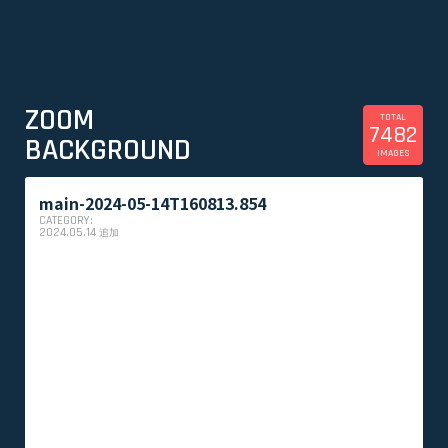
ZOOM
TOTAL
7482
BACKGROUND
IMAGES
main-2024-05-14T160813.854
CATEGORY:
2024.05.14
追加