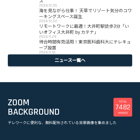
ス
2024.12.05
海を見ながら仕事！ 天草でリゾート気分のコワ
ーキングスペース誕生
2024.12.02
リモートワークに最適！大井町駅徒歩3分「い
いオフィス大井町 by カテナ」
2024.11.29
待合時間有効活用！東京医科歯科大にテレキュ
ーブ設置
2024.11.18
ニュース一覧へ
ZOOM
TOTAL
7482
BACKGROUND
IMAGES
テレワークに便利な、無料配布されている背景画像を集めました
美容
観光
企業
漫画