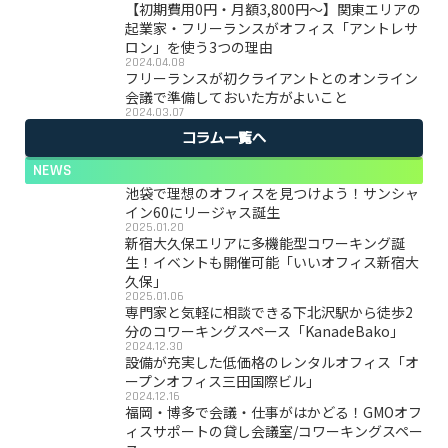
【初期費用0円・月額3,800円〜】関東エリアの
起業家・フリーランスがオフィス「アントレサ
ロン」を使う3つの理由
2024.04.08
フリーランスが初クライアントとのオンライン
会議で準備しておいた方がよいこと
2024.03.07
コラム一覧へ
NEWS
池袋で理想のオフィスを見つけよう！サンシャ
イン60にリージャス誕生
2025.01.20
新宿大久保エリアに多機能型コワーキング誕
生！イベントも開催可能「いいオフィス新宿大
久保」
2025.01.06
専門家と気軽に相談できる下北沢駅から徒歩2
分のコワーキングスペース「KanadeBako」
2024.12.30
設備が充実した低価格のレンタルオフィス「オ
ープンオフィス三田国際ビル」
2024.12.16
福岡・博多で会議・仕事がはかどる！GMOオフ
ィスサポートの貸し会議室/コワーキングスペー