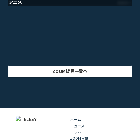
アニメ
テレビドラマ
ゲーム
乗り物
映画・映像
クリエイター
インテリア
アート・美術
グラフィック
自然
イラスト
動物
部屋・室内
食品・飲料
ZOOM背景一覧へ
ホーム
ニュース
コラム
ZOOM背景