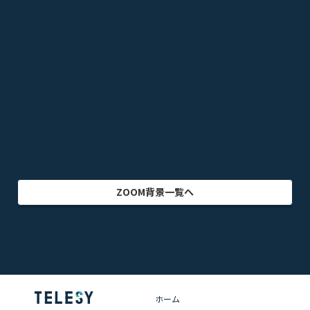
スポーツ
音楽
オフィス・事務所
ビル・建物
アニメ
テレビドラマ
ゲーム
乗り物
映画・映像
クリエイター
インテリア
アート・美術
グラフィック
自然
イラスト
動物
部屋・室内
食品・飲料
ZOOM背景一覧へ
ホーム