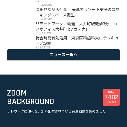
ス
2024.12.05
海を見ながら仕事！ 天草でリゾート気分のコワ
ーキングスペース誕生
2024.12.02
リモートワークに最適！大井町駅徒歩3分「い
いオフィス大井町 by カテナ」
2024.11.29
待合時間有効活用！東京医科歯科大にテレキュ
ーブ設置
2024.11.18
ニュース一覧へ
ZOOM
TOTAL
7482
BACKGROUND
IMAGES
テレワークに便利な、無料配布されている背景画像を集めました
美容
観光
企業
漫画