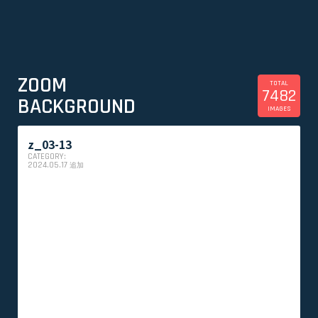
ZOOM
TOTAL
7482
BACKGROUND
IMAGES
z_03-13
CATEGORY:
2024.05.17
追加