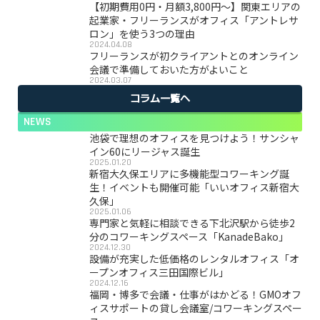
【初期費用0円・月額3,800円〜】関東エリアの
起業家・フリーランスがオフィス「アントレサ
ロン」を使う3つの理由
2024.04.08
フリーランスが初クライアントとのオンライン
会議で準備しておいた方がよいこと
2024.03.07
コラム一覧へ
NEWS
池袋で理想のオフィスを見つけよう！サンシャ
イン60にリージャス誕生
2025.01.20
新宿大久保エリアに多機能型コワーキング誕
生！イベントも開催可能「いいオフィス新宿大
久保」
2025.01.06
専門家と気軽に相談できる下北沢駅から徒歩2
分のコワーキングスペース「KanadeBako」
2024.12.30
設備が充実した低価格のレンタルオフィス「オ
ープンオフィス三田国際ビル」
2024.12.16
福岡・博多で会議・仕事がはかどる！GMOオフ
ィスサポートの貸し会議室/コワーキングスペー