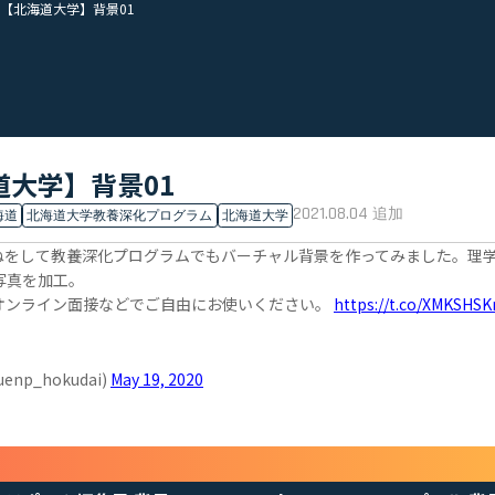
【北海道大学】背景01
大学】背景01
2021.08.04
追加
海道
北海道大学教養深化プログラム
北海道大学
ねをして教養深化プログラムでもバーチャル背景を作ってみました。理
写真を加工。
オンライン面接などでご自由にお使いください。
https://t.co/XMKSHS
p_hokudai)
May 19, 2020