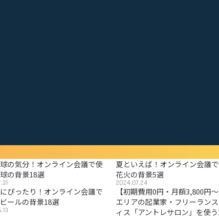
野球の気分！オンライン会議で使
夏といえば！オンライン会議で
球の背景18選
花火の背景5選
.31
2024.07.24
夏にぴったり！オンライン会議で
【初期費用0円・月額3,800円
ビールの背景18選
エリアの起業家・フリーランス
.13
ィス「アントレサロン」を使う