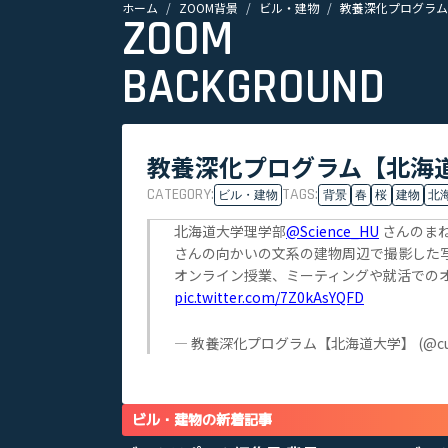
ホーム
ZOOM背景
ビル・建物
教養深化プログラム
ZOOM
BACKGROUND
教養深化プログラム【北海道
CATEGORY:
TAGS:
ビル・建物
背景
春
桜
建物
北
北海道大学理学部
@Science_HU
さんのま
さんの向かいの文系の建物周辺で撮影した
オンライン授業、ミーティングや就活での
pic.twitter.com/7Z0kAsYQFD
— 教養深化プログラム【北海道大学】 (@cuen
ビル・建物の新着記事