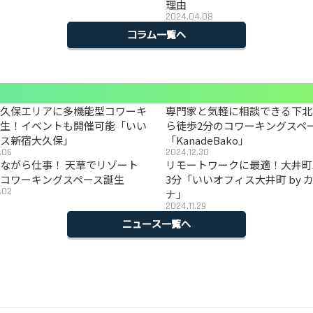
理由
2024.04.08
コラム一覧へ
大久保エリアに多機能型コワーキ
専門家と気軽に相談できる下北
誕生！イベントも開催可能「いい
ら徒歩2分のコワーキングスペ
ィス新宿大久保」
「KanadeBako」
.06
2024.12.30
ながら仕事！ 天草でリゾート
リモートワークに最適！大井町
コワーキングスペース誕生
3分「いいオフィス大井町 by 
.02
ナ」
2024.11.29
ニュース一覧へ