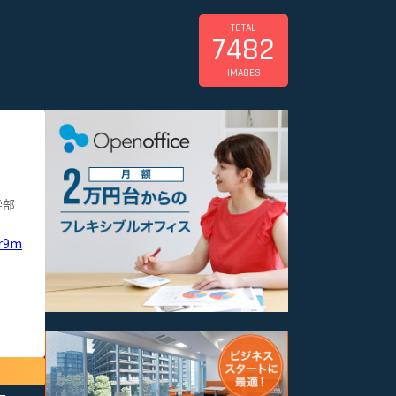
TOTAL
7482
IMAGES
学部
Kr9m