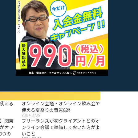
使える
オンライン会議・オンライン飲み会で
使える夏祭りの背景8選
2024.07.19
〜】関東
フリーランスが初クライアントとのオ
がオフ
ンライン会議で準備しておいた方がよ
3つの
いこと