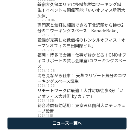
新宿大久保エリアに多機能型コワーキング誕
生！イベントも開催可能「いいオフィス新宿大
久保」
2025.01.06
専門家と気軽に相談できる下北沢駅から徒歩2
分のコワーキングスペース「KanadeBako」
2024.12.30
設備が充実した低価格のレンタルオフィス「オ
ープンオフィス三田国際ビル」
2024.12.16
福岡・博多で会議・仕事がはかどる！GMOオフ
ィスサポートの貸し会議室/コワーキングスペー
ス
2024.12.05
海を見ながら仕事！ 天草でリゾート気分のコワ
ーキングスペース誕生
2024.12.02
リモートワークに最適！大井町駅徒歩3分「い
いオフィス大井町 by カテナ」
2024.11.29
待合時間有効活用！東京医科歯科大にテレキュ
ーブ設置
2024.11.18
ニュース一覧へ