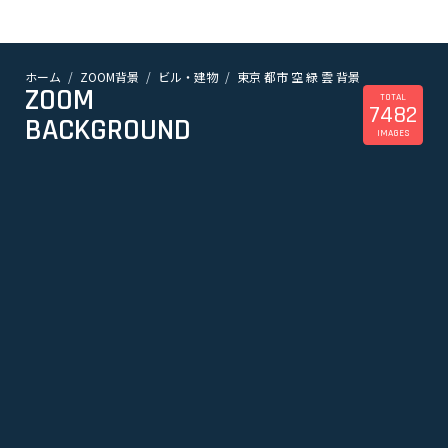
ホーム
ZOOM背景
ビル・建物
東京 都市 空 緑 雲 背景
ZOOM
TOTAL
7482
BACKGROUND
IMAGES