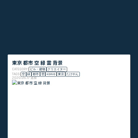
東京 都市 空 緑 雲 背景
CATEGORY:
ビル・建物
クリエイター
TAGS:
空
緑
都市
雲
KORVO
東京
たけやん
2020.05.17
追加