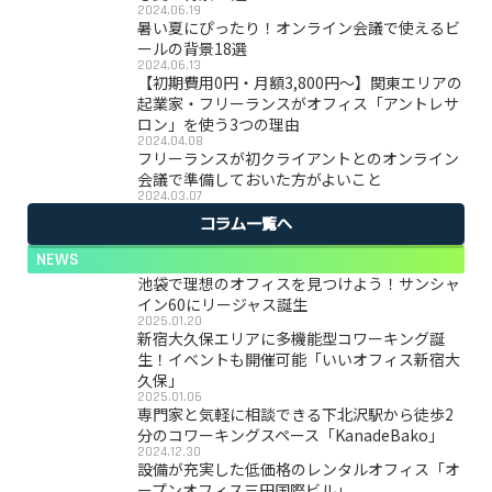
2024.06.19
暑い夏にぴったり！オンライン会議で使えるビ
ールの背景18選
2024.06.13
【初期費用0円・月額3,800円〜】関東エリアの
起業家・フリーランスがオフィス「アントレサ
ロン」を使う3つの理由
2024.04.08
フリーランスが初クライアントとのオンライン
会議で準備しておいた方がよいこと
2024.03.07
コラム一覧へ
NEWS
池袋で理想のオフィスを見つけよう！サンシャ
イン60にリージャス誕生
2025.01.20
新宿大久保エリアに多機能型コワーキング誕
生！イベントも開催可能「いいオフィス新宿大
久保」
2025.01.06
専門家と気軽に相談できる下北沢駅から徒歩2
分のコワーキングスペース「KanadeBako」
2024.12.30
設備が充実した低価格のレンタルオフィス「オ
ープンオフィス三田国際ビル」