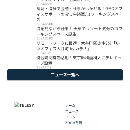
2024.12.16
福岡・博多で会議・仕事がはかどる！GMOオフ
ィスサポートの貸し会議室/コワーキングスペー
ス
2024.12.05
海を見ながら仕事！ 天草でリゾート気分のコワ
ーキングスペース誕生
2024.12.02
リモートワークに最適！大井町駅徒歩3分「い
いオフィス大井町 by カテナ」
2024.11.29
待合時間有効活用！東京医科歯科大にテレキュ
ーブ設置
2024.11.18
ニュース一覧へ
ホーム
ニュース
コラム
ZOOM背景