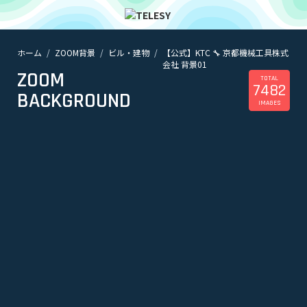
ホーム
ZOOM背景
ビル・建物
【公式】KTC 🔧 京都機械工具株式
ホーム
会社 背景01
ニュース
ZOOM
コラム
TOTAL
7482
BACKGROUND
ZOOM背景
IMAGES
TELESYについて
@telesy