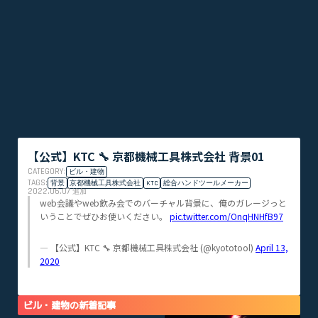
【公式】KTC 🔧 京都機械工具株式会社 背景01
CATEGORY:
ビル・建物
TAGS:
背景
京都機械工具株式会社
KTC
総合ハンドツールメーカー
2022.06.07
追加
web会議やweb飲み会でのバーチャル背景に、俺のガレージっと
いうことでぜひお使いください。
pic.twitter.com/OnqHNHfB97
— 【公式】KTC 🔧 京都機械工具株式会社 (@kyototool)
April 13,
2020
ビル・建物の新着記事